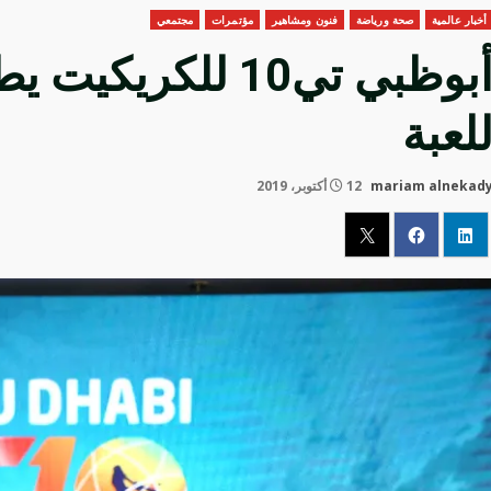
أخبار عالمية
صحة ورياضة
فنون ومشاهير
مؤتمرات
مجتمعي
أبوظبي تي10 للكر
لعبة
mariam alnekad
12 أكتوبر، 2019