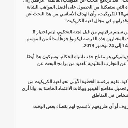
رئيس دوري أبوظبي تي10 الدولي للكريكيت، “يعد برنامج البحث عن المواهب العالمية” الرقمي إلى
تحدة التي ستمكننا من الحصول على أفضل المواهب الشابة
من جميع أنحاء العالم وتقديمها لجميع الفرق الثمانية في دوري أبو ظبي تي10 للكريكيت، وأن الهدف الأساسي من هذا البحث عن
وقدراتهم في مجال لعبة الكريكيت”
وأضاف شاجي قائلاً، “سيحدد التطبيق الذكي أفضل لاعبي الكريكيت الذين سيتم ترقيتهم من قبل لجنة التحكيم، ليتم اختيار 8
تي10، وسيُمنح لاعبي الكريكيت المختارين هذه الفرصة ليكونوا جزءاً ابتداءً من الموسم
ناميكي هو مفتاح جذب انتباه الحكام، وسيكون هذا أيضًا
 عن التجارب التقليدية للعديد من برامج البحث عن
، نقوم برقمنة الخطوة الأولى نحو لعبة الكريكيت من
ل مقاطع الفيديو وبيانات الاعتماد الخاصة به، وانا أري
لأشخاص في المناطق
ظروف أو أن ظروفهم لا تسمح لهم بقضاء بعض الوقت