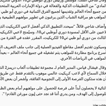
وقال شاجي الملك، مؤسس و
لمادي” من التطبيقات الذكية والفعالة في دولة الإمارات العربية الم
لمواهب هو مراقبة الشباب الذين يرغبون في تطوير مواهبهم الطبيعية 
لاعبين على الأقل لمسودة دوري أبوظبي 
ثالث من دوري أبو ظبي تي10 للكريكيت، المقرر عقده في الفترة من 14 إلى 24 نوفمبر 2019.
سيكون تقديم أفضل مقاطع الفيديو العملية إلى جانب ملف التعريف الدي
سرع برنامج مطاردة للمواهب يتم تشغيله في جميع أنحاء العالم – بعيداً
لمواهب في الرياضات الأخري.
قال فيشال فياس، المدير العام لـ
مجموعة تطبيقات ألعاب دريمز2 الذكية
لال السماح لأي لاعب كريكيت عالمي موهوب بالتقدم فقط عن طريق تحمي
ن هذه ستكون الفرصة الأولى إلى النجومية الفائقة، وأشعر أن بعض ا
لنائية لا يحصلون أبداً على فرصة للحصول على مواهبهم أمام بعض ال
لوصول إلى الهدف، ومن يدري أننا قد نجد حتى
إيون مورغن
القادم! “.
عجب بهذه: