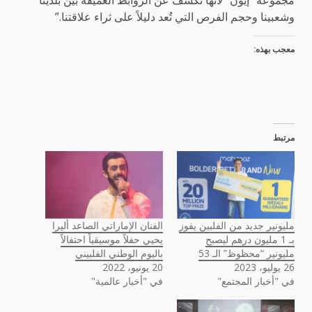
مجموعة “إيون” لأنها تكشف عن الروابط العميقة بين بلدينا
وشعبينا وحجم الفرص التي تُعد دليلاً على ثراء علاقتنا.”
معجب بهذه:
مرتبط
مليونير جديد من الفلبين يفوز
الفنان الإماراتي الصاعد أليرا
بـ 1 مليون درهم ليصبح
يحيي حفلاً موسيقياً احتفالاً
مليونير “محظوظ” الـ 53
باليوم الوطني الفلبيني
26 يوليو، 2023
20 يونيو، 2022
في "أخبار المجتمع"
في "أخبار عالمية"