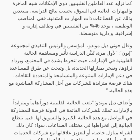
كما تزايد عدد العاملين الفلبينيين ذوي الإمكانات شبه الماهرة
والمهارات العالية في السوق، بحسب نتائج الدراسة، مبتعدين
بذلك عن القطاعات ذات المهارات المتدنية. ففي المناصب
الوظيفية ، يوجد 46% من الفلبينيين في وظائف إدارية و
إشرافية، وإدارية متوسطة.
وقال جوني ديل موندو، المؤسس والرئيس التنفيذي لمجموعة
“إيون”: “لأول مرة، تُبيَّن الدراسة تأثير ومساهمة الجالية
الفلبينية في الإمارات، حيث تنخرط بشدة في المجتمع، ويزداد
ثراؤها، وتفخر بمنازلها الجديدة، بل وتبحث عن طرق للمساعدة
في دعم الإمارات المتنوعة والمتسامحة والمتعددة الثقافات.
هناك فرصة متزايدة للشركات من أجل المشاركة المباشرة مع
هذه الجالية. “
وأضاف ديل موندو: “تلعب الجالية الفلبينية دوراً هاماً ومتزايداً
بالإمارات. تملك للشركات القائمة في الدولة فرصة للمشاركة
في التواصل مع هذه الجالية الكبيرة والتسويق لها، فيما تتطلع
الجالية إلى انخراطها في مختلف الصناعات، سواء كان ذلك
لشراء منازل خاصة، أو لتعزيز علاقاتها مع شركات الخدمات
المالية، أو للاستفادة من قاعدة رواد الأعمال الكبيرة.