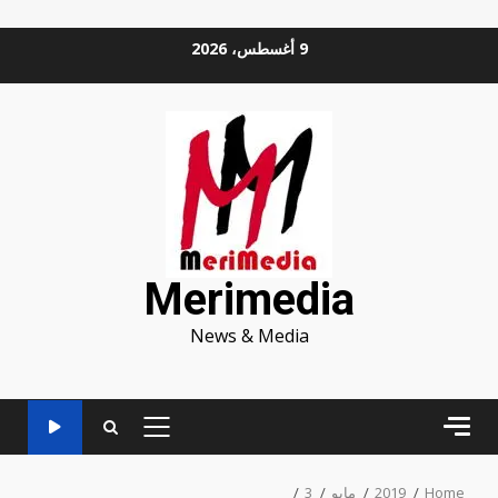
Ski
9 أغسطس، 2026
t
conten
Merimedia
News & Media
PRIMARY
MENU
Home
2019
مايو
3