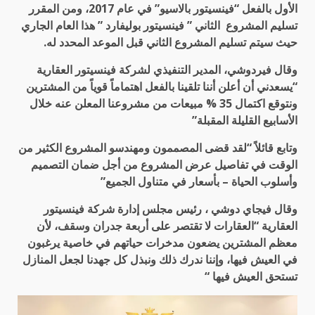
الأول بالفعل “فينسيتور بالاسيو” في عام 2017، ومن المقرر
تسليم المشروع الثاني ” فينسيتور بوليفارد ” هذا العام الجاري
حيث سيتم تسليم المشروع الثاني قبل الموعد المحدد له.
وقال فيردوشي، المدير التنفيذي لشركة فينسيتور العقارية
“يسعدني أن أعلن أننا تلقينا بالفعل اهتماماً قوياً من المشترين
ونتوقع اكتمال 35 % مبيعات من مشروعنا المعلن عنه خلال
الأسابيع القليلة المقبلة”
وتابع قائلاً “لقد قضى المصممون ومهندسو المشروع الكثير من
الوقت في تفاصيل عرض المشروع من أجل ضمان التصميم
وأسلوب الحياة – بأسعار في متناول الجميع”
وقال فيجاي دوشي ، رئيس مجلس إدارة شركة فينسيتور
العقارية “العقارات لا تقتصر على أربعة جدران وسقف، لأن
معظم المشترين يضعون مدخرات حياتهم في خاصية يرغبون
في العيش فيها، وإننا ندرك ذلك ونبذل كل جهدنا لجعل المنازل
تستحق العيش فيها “