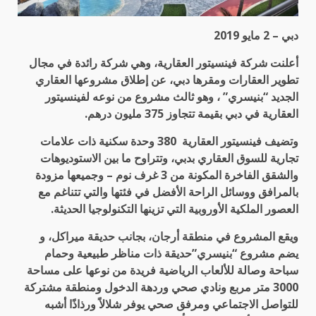
دبي – 2 مايو 2019
أعلنت شركة فينسيتور العقارية، وهي شركة رائدة في مجال
تطوير العقارات ومقرها دبي، عن إطلاق مشروعها العقاري
الجديد “بنيسري” ، وهو ثالث مشروع من نوعه لفينسيتور
العقارية في دبي بقيمة تتجاوز 375 مليون درهم.
وتضيف فينسيتور العقارية 380 وحدة سكنية ذات علامات
تجارية للسوق العقاري بدبي، وتتراوح ما بين الاستوديوهات
والشقق الفاخرة المكونة من 3 غرف نوم – وجميعها مزودة
بالمرافق ووسائل الراحة الأفضل في فئتها والتي تتناغم مع
العصور الملكية الأوروبية التي تزينها التكنولوجيا الحديثة.
ويقع المشروع في منطقة أرجان، بجانب حديقة ميراكل، و
يضم مشروع “بنيسري”حديقة ذات مناظر طبيعية وحمام
سباحة وصالة للألعاب الرياضية فريدة من نوعها على مساحة
3000 متر مربع ونادي صحي وردهة الدخول ومنطقة مشتركة
للتواصل الاجتماعي ومرفق صحي يوفر شلالاً ورذاذًا أشبه