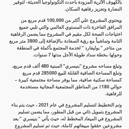
بالكهوف الأثرية المزودة بأحدث التكونولوجيا الحديثة- لتوفير
النضارة وتعزيز رفاهية السكان.
ويحتوي المشروع علي أكثر من 100,000 قدم مربع من
المرافق الفاخرة ذات المستوي العالمي والتي تلبي جميع
اختياجات الصحة لكل مقيم في المشروع مما يضمن الرفاهية
التامة وتماشياً مع رؤية السعادة ،بالإضافة إلى 3800 متر مربع
من متاجر ” بوليفارد ” لخدمة المجتمع بأكملة في المنطقة
وحولها ،بخطة سداد طويلة الأجل مدتها 7 سنوات.
وتبلغ مساحه مشروع “بنيسري” المبنية 480 ألف قدم مربع،
وتبلغ المساحة الصافية القابلة للبيع 285000 قدم مربع
كمساحة سكنية صافية، مما يوفر مساحة مجتمعية كبيرة –
حوالي 180٪ من المناطق المجتمعية المجانية مستخدمة
للرفاهية.
وتم التخطيط لتسليم المشروع في عام 2021 ، حيث يتم بناء
المشروع بتمويل ذاتي من قبل المطور، مما يضمن تسليم
المشروع في الميعاد المخطط له، حيث يأتي ” بنيسري ” بعد
مشروعين حققوا مبيعاتهم كاملة، حيث تم تسليم المشروع