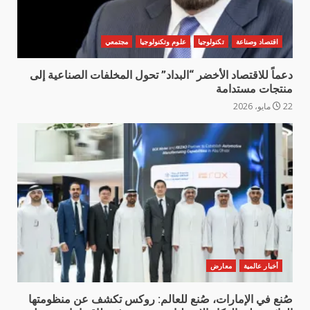
اقتصاد وصناعة
تكنولوجيا
علوم وتكنولوجيا
مجتمعي
دعماً للاقتصاد الأخضر “البداد” تحول المخلفات الصناعية إلى
منتجات مستدامة
22 مايو، 2026
أخبار عالمية
معارض
صُنع في الإمارات، صُنع للعالم: روكس تكشف عن منظومتها