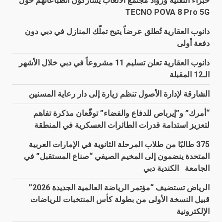
خبراء التقنية ورواد مجتمع الألعاب يشاركون انطباعاتهم حول
TECNO POVA 8 Pro 5G
دانوب العقارية تُطلق عرضاً يتيح تملّك المنازل في دبي دون
دفعة أولى
دانوب العقارية تعلن تسليم 11 مشروعاً في دبي خلال الأشهر
الـ12 المقبلة
الشارقة لإدارة الأصول تنظم زيارة إلى دار رعاية المسنين
“أمرك” و”إيرباص للدفاع والفضاء” توقّعان مذكرة تفاهم
لتعزيز استدامة قدرات الطائرات العسكرية في المنطقة
375 طالبًا من طلاب المرحلة الثانوية في الإمارات العربية
المتحدة ينضمون إلى المخيم الصيفي “صناع المستقبل” في
الجامعة الكندية دبي
الرياض تستضيف “مؤتمر الرياضة العالمية الجديدة 2026”
قبيل النسخة الأولى من بطولة كأس المنتخبات للرياضات
الإلكترونية