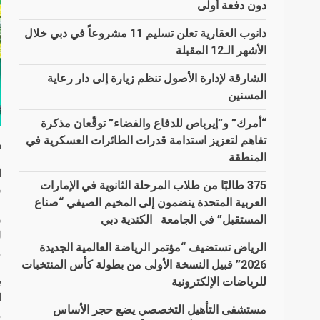
دون دفعة أولى
دانوب العقارية تعلن تسليم 11 مشروعاً في دبي خلال
الأشهر الـ12 المقبلة
الشارقة لإدارة الأصول تنظم زيارة إلى دار رعاية
المسنين
“أمرك” و”إيرباص للدفاع والفضاء” توقّعان مذكرة
تفاهم لتعزيز استدامة قدرات الطائرات العسكرية في
دب
المنطقة
ا
375 طالبًا من طلاب المرحلة الثانوية في الإمارات
ف
العربية المتحدة ينضمون إلى المخيم الصيفي “صناع
المستقبل” في الجامعة الكندية دبي
الرياض تستضيف “مؤتمر الرياضة العالمية الجديدة
م
2026” قبيل النسخة الأولى من بطولة كأس المنتخبات
ي
للرياضات الإلكترونية
مستشفى التأهيل التخصصي يضع حجر الأساس
م