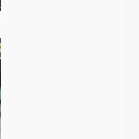
و
م
م