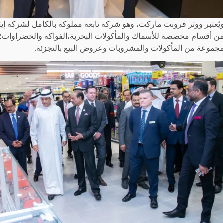
يُعتبر ووتر فرونت ماركت، وهو شركة تابعة مملوكة بالكامل لشركة إيث
ن أقسام مخصصة للأسماك والمأكولات البحرية،الفواكه والخضراوات؛ الل
جموعة من المأكولات والمشروبات وعروض البيع بالتجزئة.