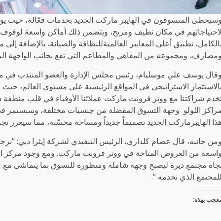
سيحظى المتسوقون في الهايبر ماركت الجديد بخدمات فعّالة، حيث يوف
احتياجاتهم في مكان نظيف ومريح، ويتضمن ذلك أماكن واسعة لوقوف 
الكامل، تطبيق أعلى المعايير العالميةللنظافة والصيانة، بالإضافة إلى م
مصارف، ومجموعة من المقاهي والمطاعم التي تقع بجانب الواجهة البح
قال يوسف علي موسليام، رئيس مجلس الإدارة والعضو المنتدب في مجمو
الاستثمار الاستراتيجي في المواقع الرئيسية على مستوى العالم، حيث 
خدم شراكتنا مع ووتر فرونت ماركت عملائنا الأوفياء في قلب منطقة دير
راكز اللولو وجهة التسوق المفضلة من جنسيات مختلفة، وسنستمر في ا
ذا الهايبرماركت الجديد تصميماً جديداً ومساحة محسّنة، مما سيعزز تج
من جانبه، قال عصام كلداري، الرئيس التنفيذي لشركة إيثرا دبي: “نر
اسعة من العروض المتاحة في ووتر فرونت ماركت. ومع وجود مركز الل
جاه مجتمع ديرة ليصبح وجهة شاملة ومتطورة للتسوق بما يتماشى مع مهم
لمجتمع الذي نخدمه “.
عجب بهذه: