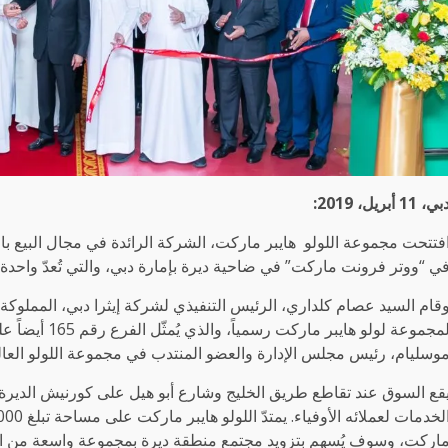
ي، 11 أبريل، 2019:
فتتحت مجموعة اللولو هايبر ماركت، الشركة الرائدة في مجال البيع بال
ي “ووتر فرونت ماركت” في ضاحية ديرة بإمارة دبي، والتي تُعدّ واحدة 
لمجموعة لولو ها
وسليام، رئيس مجلس الإدارة والعضو المنتدب في مجموعة اللولو العا
قع السوق عند تقاطع طريق الخليج وشارع أبو هيل على كورنيش الديرة ،
اركت، وسوف يُسهم بتزويد مجتمع منطقة ديرة بمجموعة واسعة من ال