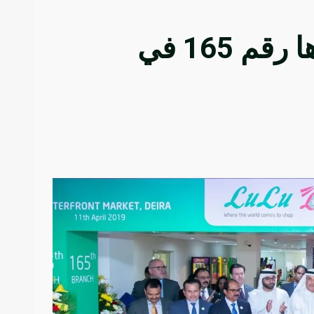
مجموعة اللولو تفتتح متجرها رقم 165 في