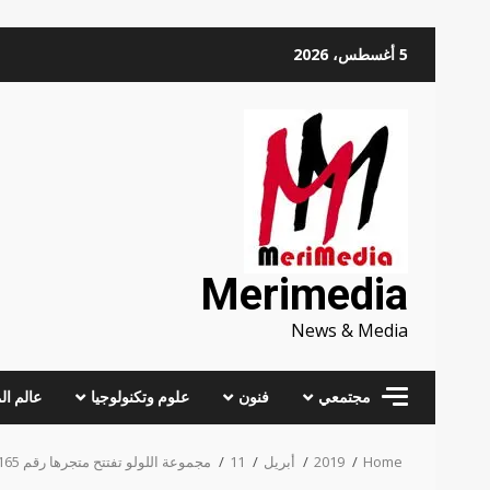
Skip
5 أغسطس، 2026
to
content
Merimedia
News & Media
مجتمعي
فنون
علوم وتكنولوجيا
عالم ال
Home
2019
أبريل
11
مجموعة اللولو تفتتح متجرها رقم 165 في ووترفرونت ماركت بدبي