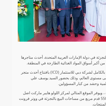
تجزئة في دولة الإمارات العربية المتحدة، أحدث متاجرها
من أكبر أسواق المواد الغذائية الطازجة في المنطقة.
وقام السيد عصام كلداري، الرئيس التنفيذي لشركة إيثرا دبي، المملوكة بالكامل لشركة دبي للاستثمار (ICD) بافتتاح أحدث متجر
يبر ماركت رسمياً، والذي يُمثّل الفرع رقم 165 أيضاً على مستوى العالم، وذلك بحضور السيد يوسف علي
لمية وحشد من كبار المسؤولين.
 ويوفر الموقع المثالي لمركز اللولو هايبر ماركت اضل
الخدمات لعملائه الأوفياء. يمتدّ اللولو هايبر ماركت على مساحة تبلغ 55000 قدم مربع من مساحات البيع بالتجزئة في ووتر فرونت
منتجات.