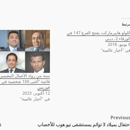
رتبط
اللولو هايبرماركت يفتتح الفرع 147 في
لورقاء 2، دبـي
نيو، 2018
ي "أخبار عالمية"
ستة من رواد الأعمال المقيمين
قائمة “أغنى 100 شخصية
فوربس
12 أكتوبر، 2023
في "أخبار عالمية"
Previou
Pos
تفال بميلاد 3 توائم بمستشفى نيو هوب للأخصاب
s