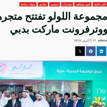
أخبار عالمية
فنون ومشاهير
مؤتمرات
مجتمعي
معارض
وجهات سياحية
وترفرونت ماركت بدبي
admi
11 أبريل، 2019