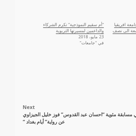
معة افريقيا
“أم سقيم النموذجية” تكرم الشركاء
امعة الى نصف
والداعمين لمسيرتها التربوية
23 مايو، 2018
في "جامعات"
Next
 مسابقة مئوية “احسان عبد القدوس” فوز خليل الجيزاوي
عن رواية” أيام بغداد “