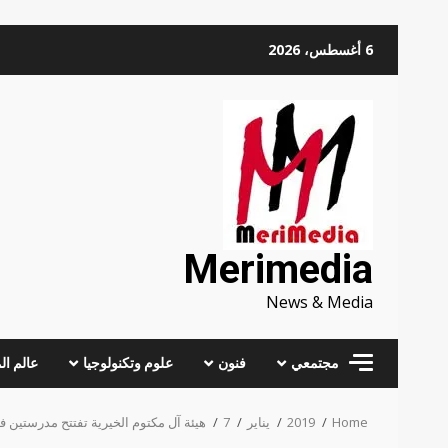
Skip
6 أغسطس، 2026
to
content
Merimedia
News & Media
مجتمعي
فنون
علوم وتكنولوجيا
عالم ال
Home
2019
يناير
7
هيئة آل مكتوم الخيرية تفتتح مدرستين ف