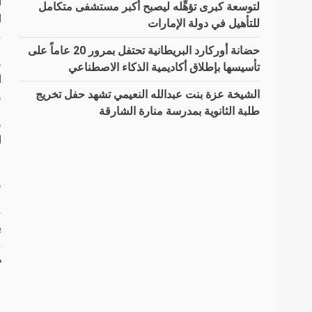
أ
لتوسعة كبرى تؤهِّله ليصبح أكبر مستشفى متكامل
ا
للتأهيل في دولة الإمارات
م
حضانة أوركارد البريطانية تحتفل بمرور 20 عاماً على
تأسيسها بإطلاق أكاديمية الذكاء الاصطناعي
الشيخة عزة بنت عبدالله النعيمي تشهد حفل تخريج
و
طلبة الثانوية بمدرسة منارة الشارقة
ع
و
م
ب
م