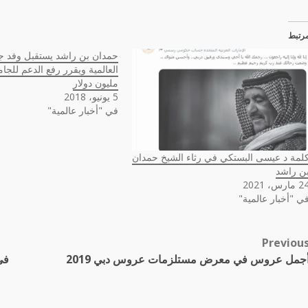
رتبط
حمدان بن راشد يستقبل وفد جا
العالمية ويقرر رفع الدعم للج
مليون دولار
5 يونيو، 2018
في "أخبار عالمية"
لمة د عيسى البستكي في رثاء الشيخ حمدان
ن راشد
 مارس، 2021
ي "أخبار عالمية"
Previou
Pos
جمل عروس في معرض مستلزمات عروس دبي 2019
في
navigatio