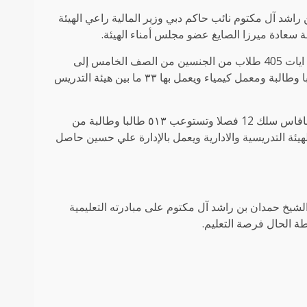
اشد آل مكتوم نائب حاكم دبي وزير المالية راعي الهيئة
ة سعادة ميرزا الصايغ عضو مجلس أمناء الهيئة.
وتستوعب المدرسة الأولى “مدرسة الشيخ حمدان بن راشد” في منطقة ايات 405 طلاب من الجنسين من الصف الخامس إلى
الصف التاسع وتضم ١١ فصلا كما تضم معمل كمبيوتر يستوعب 40 طالبا وطالبة ومعمل كيمياء ويعمل بها ٣٣ ما بين هيئة التدريس
وتضم المدرسة الثانية “مدرسة حمدان بن راشد آل مكتوم” في منطقة نافاس سلك 12 فصلا وتستوعب ٥١٣ طالبا وطالبة من
 إلى الصف التاسع وإجمالي العاملين بالمدرسة 35 من الهيئة التدريسية والادارية ويعمل بالإدارة علي حسين حاصل
شيخ حمدان بن راشد آل مكتوم على مبادرته التعليمية
طة الحال فرصة التعليم.