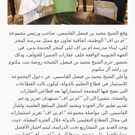
وقع الشيخ محمد بن فيصل القاسمي، صاحب ورئيس مجموعة
” ام بي اف” الوطنية، اتفاقية تعاون مع ممثل مدرسة كينجز
ايلي، لبناء مدرسة ام بي اف ايلي كينجز الجديدة بدبي، في
الجهة الجنوبية الواقعة خلف عقارات الجميرا للجولف، وذلك
بحضور حرم الشيخ محمد بن فيصل، الشيخة روضة بنت مكتوم
بن راشد آل مكتوم.
وأعلن الشيخ محمد بن فيصل القاسمي، عن دخول المجموعة
للاستثمار في قطاع التعليم بالدولة، ليكون ثالث القطاعات
التي تضح فيها المجمعة استثماراتها بعد قطاعي العقارات
والصحة، مشيرا الى ان ” ام بي اف” تستهدف تعزيز ودعم
تقديم تعليم عال الجودة ويعتمد أفضل المناهج العلمية. واشار
القاسمي، الى مواصلة مجموعة ” ام بي اف” تعزيز استثماراته
في مجال القطاع التعليمي بالدولة خلال الفترة المقبلة، حيث
يوجد العديد من المشاريع تحت الدراسة، ليتم اختيار الأفضل
منها والعمل على تنفيذه، منوها الى ان ” ام بي اف” اختارت