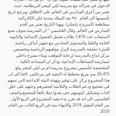
الدخول في شراكة مع مدرسة ايلي كينجر البريطانية، حيث
تعتبر من أعرق المدارس في العالم على الاطلاق، ويرجع تاريخ
تأسيسها الى العام ٩٧٠ بعد الميلاد بمدينة ايلي الكادرالية
بمقاطعة كامبريدج بإنجلترا، وبهذا التاريخ تعتبر من أقدم
المدارس في العالم. وقال القاسمي: ” ان المدرسة سوف تسع
لاستيعاب عدد 1,870 طالب تشمل الفصول الابتدائية والثانوية
العامة والعليا والمستوى السادس مع تجهيز أماكن رياضية
للنشء ملحقة بالمدرسة لإبراز مواهبهم الرياضية وتخصيص
مركز ابداع بالمدرسة لرعاية المواهب وبناء مسرح داخلي
لممارسة النشاطات الإبداعية. وذكر ان المساحة الكلية
المخصصة لتأسيس مشروع مدرسة ام بي ايلي كينجز يبلغ
26,415 متر مربع مخطط له التنفيذ في مرحلتين، لافتا الى ان
هذا المشروع يركز على توفير وتهيئة البيئة الإبداعية التي تسهم
في تشجيع ودعم الطلاب والتلاميذ لتحفيزهم وحثهم على خلق
الذات وتشكيل كينونتهم حتى يغدوا جيلا نافعاً للمجتمع.وكشف
القاسمي، الى انه قد تقرر بدء تنفيذ المشروع في الربع الأول
من العام المقبل 2019 والانتهاء منه في الربع الثالث من العام
2020.