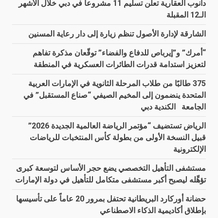
دانوب العقارية تعلن تسليم 11 مشروعاً في دبي خلال الأشهر
الـ12 المقبلة
الشارقة لإدارة الأصول تنظم زيارة إلى دار رعاية المسنين
“أمرك” و”إيرباص للدفاع والفضاء” توقّعان مذكرة تفاهم
لتعزيز استدامة قدرات الطائرات العسكرية في المنطقة
375 طالبًا من طلاب المرحلة الثانوية في الإمارات العربية
المتحدة ينضمون إلى المخيم الصيفي “صناع المستقبل” في
الجامعة الكندية دبي
الرياض تستضيف “مؤتمر الرياضة العالمية الجديدة 2026”
قبيل النسخة الأولى من بطولة كأس المنتخبات للرياضات
الإلكترونية
مستشفى التأهيل التخصصي يضع حجر الأساس لتوسعة كبرى
تؤهِّله ليصبح أكبر مستشفى متكامل للتأهيل في دولة الإمارات
حضانة أوركارد البريطانية تحتفل بمرور 20 عاماً على تأسيسها
بإطلاق أكاديمية الذكاء الاصطناعي