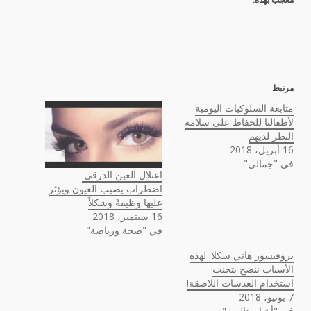
مرتبط
متابعة السلوكيات اليومية
لأطفالنا للحفاظ على سلامة
النظر لديهم
16 أبريل، 2018
في "جمالي"
اعتلال العين الدرقي:
اضطراب يصيب العيون ويؤثر
عليها وظيفةً وشكلاً
16 سبتمبر، 2018
في "صحة ورياضة"
بروفيسور هاني سكلا: لهذه
الأسباب ننصح بتجنب
استخدام العدسات اللاصقة!
7 يونيو، 2018
في "أخبار عالمية"