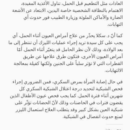
العادات مثل التطعيم قبل الحمل، تناول الأغذية المفيدة،
الاهتمام بالنظافة الشخصية خاصة اليدين، الابتعاد عن الأشعة
الضارة والأماكن الملوثة وزيارة الطبيب فور حدوث أي
التهابات.
كما أنّ د. سكلا يحذّر من علاج أمراض العيون أثناء الحمل، أي
يجب على كل سيدة تريد إجراء عمليات الليزك أن تنتظر إلى ما
بعد الولادة، وذلك لأن نظر الحامل قد يتغيّر أثناء الحمل. أمّا
أمراض العيون الأخرى، فتكون طرق علاجها عن طريق
القطرات التي لا تؤثر سلباً على الجنين ولكنها كفيلة بمعالجة
الالتهابات.
في حال إصابة المرأة بمرض السكري، فمن الضروري إجراء
فحص الشبكية لتحديد درجة اعتلال الشبكية السكري كل
شهرين أثناء فترة الحمل. كما يجب فحص عيون الأطفال الذين
يقضون فترات في الحاضنات وذلك لأنّ الحضانات تؤثّر على
شبكية العين بشكل كبير وقد يتطلب العلاج استعمال الليزر
لمنع حدوث انفصال في الشبكية.
معجب بهذه: