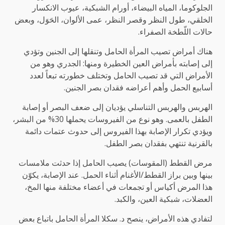
الجلوكوما، المياه البيضاء، أورام الشبكية، عيوب الانكسار
الخلقي، طول النظر وقصر النظر، عمى الألوان، الحَوَل، وبعض
حالات اللّطخة الصفراء.
هناك أمراض تصيب المرأة الحامل وتنقلها إلى الجنين وتؤدي
إلى إصابته بأمراض العين الخطيرة ومنها: الجدري وهو من
الأمراض التي قد تصيب الحامل وتختلف خطورته تبعاً لعدد
أسابيع الحمل وأهم أعراضه فقدان بصر الجنين.
الهربس والهربس التناسلي يؤديان إلى ضعف البصر أو إصابة
الطفل بالعمى. وهو نوع من الفيروسات يحملها 30% من البشر،
ويؤدي تكرار الإصابة بهذا الفيروس إلى حدوث عتمات دائمة
بالقرنية تنتهي بفقدان بصر الطفل.
مرض القطط (المقوسات) يصيب الحامل إذا حدثت ملامسات
بينها وبين براز القطط/الأغنام أثناء الحمل. عند الإصابة، يكوّن
هذا المرض أكياس أو تجمعات في أعضاء مختلفة منها المخ،
العضلات، شبكية العين، والكبد.
لتفادي هذه الأمراض، ينصح د. سكلا المرأة الحامل باتباع بعض