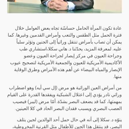
عادة تكون المرأة الحامل حساسّة تجاه بعض العوامل خلال
فترة الحمل مثل الطقس والتعب وأمراض القدمين وغيرها. كما
يمكن أن تصاب بأمراض تنتقل وراثياً إلى الجنين وتؤثر سلباً
عليه. لمعرفة المزيد، يحدّثنا د. هاني سكلا،استشاري طب
وجراحة العيون في مركز إبصار لجراحة العيون وعضو
الأكاديمية الأمريكية للعيون والجمعية الأمريكية لتصحيح عيوب
الإبصار والمياه البيضاء عن أهم هذه الأمراض وطرق الوقاية
منها.
من أمراض العين الوراثية هو مرض (إل سي أيه) وهو اضطراب
وراثي نادر يؤدي إلى اعتلال الشبكية ويفقدها القدرة على القيام
بمهمتها، كما قد يضعف البصر بشدّة. أمّا مرض (ليبر) فيصيب
العصب البصري ويسبب فقدان البصر الحاد في كلا العينين.
ينوّه د. سكلا إلى أنه في حال حمل أحد الوالدين لجين يتلف
البصر، قد ينتقل هذا الجين للأطفال مثل القرنية المخروطية،