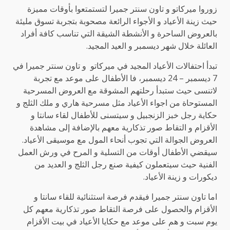
زوروا ميركاتو و تاون سنتر جميرا لتستمتعوا بأوقات مميزة
حيث زينة الأعياد و الأجواء الرائعة مصحوبة بتجربة تسوق مليئة
بالعروض الساحرة و الأنشطة الشيقة التي تناسب كافة أفراد
العائلة خلال شهر ديسمبر و العيد المجيد.
تبدأ احتفالات الأعياد المجيد في ميركاتو و تاون سنتر جميرا في
7 ديسمبر – 24 ديسمبر، فا الأطفال على موعد مع تجربة
لاتنسى حيث ستبدأ رحلتهم المشوقة مع العروض المسرحية
المستوحاة من اجواء الأعياد مثل مسرحية هاري و ملك الثلج و
حكاية رجل خبز الزنجبيل و سيتسنى للأطفال لقاء سانتا و
الأقزام و التقاط صور تذكارية معهم بالإضافة إلى مشاهدة
العروض الجوالة التي تجوب أنحاء المول مع موسيقى الأعياد.
سيقضي الأطفال أوقات من التسلية و المرح في ورش العمل
الفنية حيث سيتعملون كيفية صنع رجل الثلج و العديد من
ديكورات و زينة الأعياد.
اما تاون سنتر جميرا فيقدم فرصة استثنائية للقاء سانتا و
الأقزام والحصول على فرصة التقاط صور تذكارية معهم كل
يوم سبت و هم على موعد مع حكايا الأعياد في بيت الأقزام