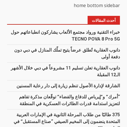
home bottom sidebar
أحدث المقالات
خبراء التقنية ورواد مجتمع الألعاب يشاركون انطباعاتهم حول
TECNO POVA 8 Pro 5G
دانوب العقارية تُطلق عرضاً يتيح تملّك المنازل في دبي دون
دفعة أولى
دانوب العقارية تعلن تسليم 11 مشروعاً في دبي خلال الأشهر
الـ12 المقبلة
الشارقة لإدارة الأصول تنظم زيارة إلى دار رعاية المسنين
“أمرك” و”إيرباص للدفاع والفضاء” توقّعان مذكرة تفاهم
لتعزيز استدامة قدرات الطائرات العسكرية في المنطقة
375 طالبًا من طلاب المرحلة الثانوية في الإمارات العربية
المتحدة ينضمون إلى المخيم الصيفي “صناع المستقبل” في