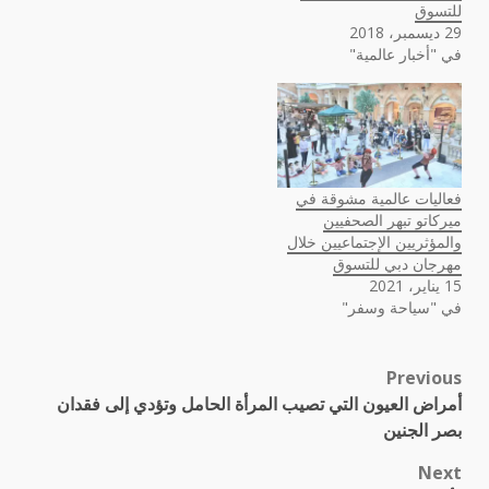
للتسوق
29 ديسمبر، 2018
في "أخبار عالمية"
فعاليات عالمية مشوقة في
ميركاتو تبهر الصحفيين
والمؤثريين الإجتماعيين خلال
مهرجان دبي للتسوق
15 يناير، 2021
في "سياحة وسفر"
Previous
Post
أمراض العيون التي تصيب المرأة الحامل وتؤدي إلى فقدان
navigation
بصر الجنين
Next