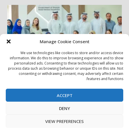
Manage Cookie Consent
We use technologies like cookies to store and/or access device
information. We do this to improve browsing experience and to show
personalized ads. Consenting to these technologies will allow us to
أخبار المجتمع
مجتمعي
process data such as browsing behavior or unique IDs on this site. Not
consenting or withdrawing consent, may adversely affect certain
الشارقة لإدارة الأصول تنظم زيارة إلى دار رعاية المسنين
features and functions.
24 يوليو، 2026
ACCEPT
بيان الخصوصية
سياسة ملفات تعريف الارتباط
اتصل بنا
DENY
حول الموقع
Copyright © All rights reserved.
|
DarkNews
by AF
VIEW PREFERENCES
themes.