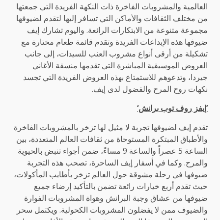
العالمية والمشروبات الفاخرة ذات النكهة الفريدة التي جمعتها
من مختلف الثقافات والأماكن التي تسافر إليها لتقدم لضيوفها
مجموعة متنوعة من الابتكارات الرائعة. واليوم تشارك إيف
ضيوفها هذه الإبداعات الفريدة وتقدم قائمة طعام مختارة مع
تشكيلة من أرقى أنواع مشروب العنب للسيدات، إلى جانب
العروض الموسيقية المباشرة التي تقدمها منسقة الأغاني
جيردا، وتدعوهم للاستمتاع بهذه العروض الفريدة التي تجسد
نكهات روح المرح والفضول لدى إيف.
’إيفز روف توب برانش‘
تقدم إيف لضيوفها تجربة لا مثيل لها تزخر بالمشروبات الفاخرة
والأطباق المبتكرة المستوحاة من ثقافات العالم المتعددة، بين
الساعة 5 عصراً والساعة 9 مساءً، ضمن أجواء تنبض بالحيوية
والمرح. وكما في أسفار إيف الساحرة، تصحب هذه التجربة
ضيوفها في رحلة مشوقة حول العالم تزخر بأطايب المأكولات،
حيث تقدم أربع خيارات رائعة تضمن بالتأكيد إرضاء جميع
ضيوفها من عشاق وجبة البرانش وهواة المشروبات الفوارة
والضيوف ممن لا يفضلون المشروبات الكحولية. ويكتمل سحر