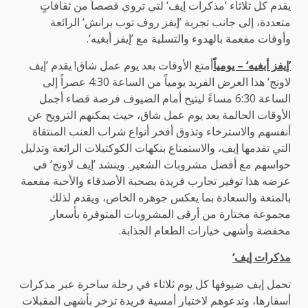
يقدم كل ثلاثاء ’مذكرات إيف‘ لتي تروي قصصاً من ثقافاتٍ
متعددة، إلى جانب تجربة ’إيفز روف توب برانش‘ الرائعة
وأوقات مفعمة بالهدوء والتسلية مع ’إيفز أبغيه‘.
’إيفز أبغيه‘ – يومياً
أمتع الأوقات بعد يوم عمل شاق! يقدم ’إيف
لاونج‘ هذا العرض الفريد يومياً من الساعة 4:30 عصراً إلى
الساعة 6:30 مساءً ليتيح أمام الضيوف فرصة قضاء أجمل
الأوقات الحالمة بعد يوم عمل شاق، حيث يمكنهم الترويح عن
أنفسهم والاسترخاء وتذوق أفخر أنواع شراب العنب المنتقاة
التي تقدمها إيف، والاستمتاع بنكهات الكوكتيلات الرائعة وتدليل
حواسهم مع أفضل مشروبات الشعير. وينشد ’إيف لاونج‘ في
عرضه هذا توفير تجارب فريدة بصحبة الأصدقاء والأحبة مفعمة
بالمتعة والسعادة بما يعكس جوهره الخاص، ويقدم لذلك
مجموعة مختارة من أرقى المشروبات المتوفرة بأسعار
مخفضة وأشهى خيارات الطعام الجذابة.
مذكرات إيف‘
تحمل إيف ضيوفها كل يوم ثلاثاء في رحلة ساحرة عبر مذكرات
أسفارها، وتدعوهم لاختبار أمسية فريدة تزخر بأشهى المقبلات