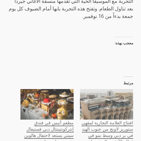
التجربة مع الموسيقا الحية التي تقدمها منسقة الأغاني جيردا
بعد تناول الطعام. وتفتح هذه التجربة بابها أمام الضيوف كل يوم
جمعة بدءاً من 16 نوفمبر.
معجب بهذه:
مرتبط
افتتاح العلامة التجارية لمقهى
مطعم أنيس في فندق
ستوريز لاونج من جنوب الهند
إنتركونتيننتال دبي فستيفال
في بر دبي وسط نمو في
سيتي يستعد لاحتفال هالوين