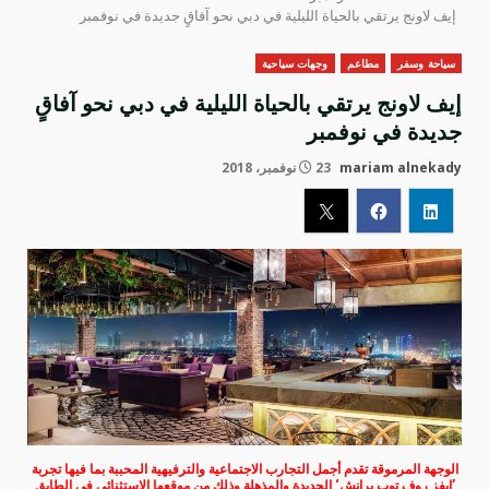
إيف لاونج يرتقي بالحياة الليلية في دبي نحو آفاقٍ جديدة في نوفمبر
سياحة وسفر
مطاعم
وجهات سياحية
إيف لاونج يرتقي بالحياة الليلية في دبي نحو آفاقٍ
جديدة في نوفمبر
mariam alnekady
23 نوفمبر، 2018
الوجهة المرموقة تقدم أجمل التجارب الاجتماعية والترفيهية المحببة بما فيها تجربة
’إيفز روف توب برانش‘ الجديدة والمذهلة وذلك من موقعها الاستثنائي في الطابق