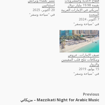
قطاع الأغذية والمشروبات
مميز بعشاء وبرانش
بقيمة 19.98 مليار دولار
استثنائيين
أمريكي في الإمارات العربية
20 أكتوبر، 2025
المتحدة
في "سياحة وسفر"
7 أكتوبر، 2024
في "سياحة وسفر"
صيف الإمارات.. عروض
ومكافآت تثلج قلب المقيمين
والزوار
15 يوليو، 2019
في "سياحة وسفر"
Previous
Post
Mazzikati Night for Arabic Music – مزيكاتي
navigation