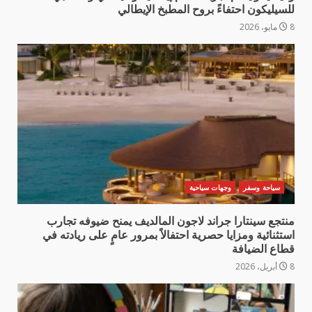
للسيليكون احتفاءً بروح المطبخ الإيطالي
8 مايو، 2026
سياحة وسفر
وجهات سياحية
منتجع سينتارا جراند لاجون المالديف يمنح ضيوفه تجارب
استثنائية ومزايا حصرية احتفالاً بمرور عامٍ على ريادته في
قطاع الضيافة
8 أبريل، 2026