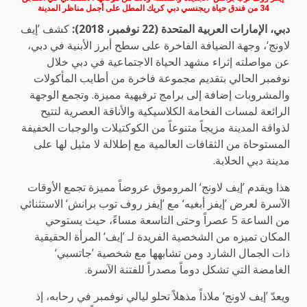
34 من فندق حياة ريجنسي دبي كريك المطل على أجمل مناظر المدينة
دبي، الإمارات العربية المتحدة (22 نوفمبر، 2018):
كشف ’إيف
لاونج‘، وجهة الضيافة الفاخرة على سطح أبرز الأبنية في دبي،
عن مواصلته إثراء مشهد الحياة الاجتماعية في دبي خلال
نوفمبر الحالي بتقديم مجموعة فاخرة من أطايب المأكولات
والمشروبات إضافة إلى برامج ترفيهية مميزة. وتجمع الوجهة
الرائعة لمسات الفخامة الكلاسيكية والأناقة العصرية لتتيح
لذواقة المدينة مزيجاً متنوعاً من الكوكتيلات والوجبات الخفيفة
المستوحاة من الثقافات العالمية مع إطلالة لا مثيل لها على
مدينة دبي الخلابة.
هذا ويقدم ’إيف لاونج‘ المروموق عروضاً مميزة تجمع الأوقات
الآسرة لعرض ’إيفز أبغيه‘ مع ’إيفز روف توب برانش‘ الاستثنائي
من الساعة 5 عصراً وحتى التاسعة مساءً، حيث يستوحي
المكان تميزه من الشخصية الفريدة لـ ’إيف‘ المرأة الحقيقية
ذات الجمال الشارد ومن تشابهها مع شخصية ’جاتسبي‘
الغامضة التي تشكل دوماً مصدراً للفتنة الآسرة.
ويعدّ ’إيف لاونج‘ ملاذاً مذهلاً تحلو ليالي نوفمبر في رحابه، إذ