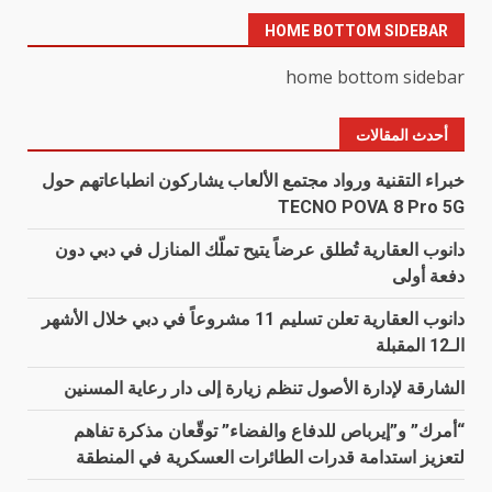
HOME BOTTOM SIDEBAR
home bottom sidebar
أحدث المقالات
خبراء التقنية ورواد مجتمع الألعاب يشاركون انطباعاتهم حول
TECNO POVA 8 Pro 5G
دانوب العقارية تُطلق عرضاً يتيح تملّك المنازل في دبي دون
دفعة أولى
دانوب العقارية تعلن تسليم 11 مشروعاً في دبي خلال الأشهر
الـ12 المقبلة
الشارقة لإدارة الأصول تنظم زيارة إلى دار رعاية المسنين
“أمرك” و”إيرباص للدفاع والفضاء” توقّعان مذكرة تفاهم
لتعزيز استدامة قدرات الطائرات العسكرية في المنطقة