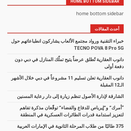
HOME BOTTOM SIDEBAR
home bottom sidebar
أحدث المقالات
خبراء التقنية ورواد مجتمع الألعاب يشاركون انطباعاتهم حول
TECNO POVA 8 Pro 5G
دانوب العقارية تُطلق عرضاً يتيح تملّك المنازل في دبي دون
دفعة أولى
دانوب العقارية تعلن تسليم 11 مشروعاً في دبي خلال الأشهر
الـ12 المقبلة
الشارقة لإدارة الأصول تنظم زيارة إلى دار رعاية المسنين
“أمرك” و”إيرباص للدفاع والفضاء” توقّعان مذكرة تفاهم
لتعزيز استدامة قدرات الطائرات العسكرية في المنطقة
375 طالبًا من طلاب المرحلة الثانوية في الإمارات العربية