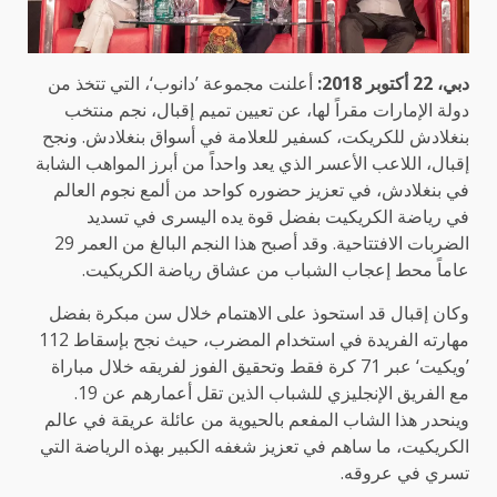
دبي، 22 أكتوبر 2018:
أعلنت مجموعة ’دانوب‘، التي تتخذ من
دولة الإمارات مقراً لها، عن تعيين تميم إقبال، نجم منتخب
بنغلادش للكريكت، كسفير للعلامة في أسواق بنغلادش. ونجح
إقبال، اللاعب الأعسر الذي يعد واحداً من أبرز المواهب الشابة
في بنغلادش، في تعزيز حضوره كواحد من ألمع نجوم العالم
في رياضة الكريكيت بفضل قوة يده اليسرى في تسديد
الضربات الافتتاحية. وقد أصبح هذا النجم البالغ من العمر 29
عاماً محط إعجاب الشباب من عشاق رياضة الكريكيت.
وكان إقبال قد استحوذ على الاهتمام خلال سن مبكرة بفضل
مهارته الفريدة في استخدام المضرب، حيث نجح بإسقاط 112
’ويكيت‘ عبر 71 كرة فقط وتحقيق الفوز لفريقه خلال مباراة
مع الفريق الإنجليزي للشباب الذين تقل أعمارهم عن 19.
وينحدر هذا الشاب المفعم بالحيوية من عائلة عريقة في عالم
الكريكيت، ما ساهم في تعزيز شغفه الكبير بهذه الرياضة التي
تسري في عروقه.