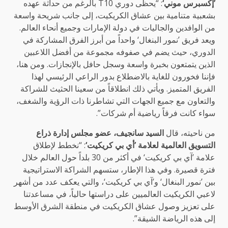
’إكسبرس موني‘
: “يحظى دوري T10 بالرغم من حداثة عهده
بشعبية متنامية بين عشاق الكريكيت، إلى جانب شريحة واسعة
من الوافدين والجاليات في دولة الإمارات وجميع أنحاء العالم.
ويعد فريق ’نمور البنغال‘ واحداً من أبرز الفرق المشاركة في
الدوري، حيث يضم في صفوفه مجموعة من أفضل اللاعبين
الذين يتمتعون بخبرة واسعة وسجل حافل بالإنجازات. ومن هنا،
فإننا فخورون للغاية بالاضطلاع بدور الراعي الرئيسي لهذا
الفريق المتميز. ويأتي ذلك انطلاقاً من سعينا الحثيث للشراكة
والتعاون مع جميع الجهات التي تشاطرنا ذات الرؤية والشغف،
سواء كانت فرقاً رياضية أم شركات”.
من ناحيته، قال
السيد سانجيف، عضو مجلس إدارة ذراع
التسويق العالمية لعلامة ’أي بي كريكيت‘
: “نخطط لإطلاق
علامة ’آي بي كريكيت‘ في أكثر من 30 بلداً حول العالم خلال
فترة قصيرة. وفي هذا الإطار، ستسهم الشراكة الاستراتيجية
بين ’نمور البنغال‘ و’آي بي كريكيت‘، والتي يعكف عدد من أشهر
لاعبي الكريكيت العالميين على دراستها حالياً، في مساعدتنا
على تعزيز وصول عشاق الكريكيت في منطقة الشرق الأوسط
إلى هذه الرياضة الشيقة”.