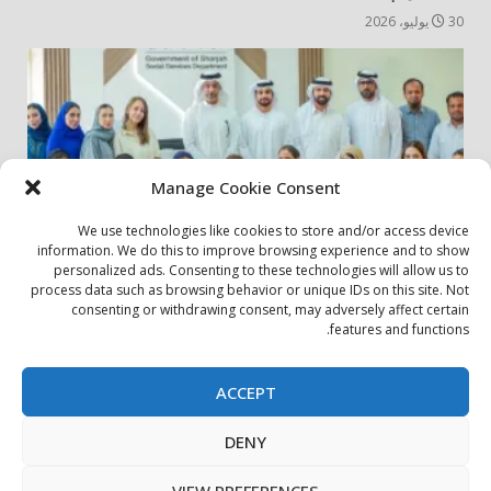
30 يوليو، 2026
Manage Cookie Consent
We use technologies like cookies to store and/or access device
information. We do this to improve browsing experience and to show
personalized ads. Consenting to these technologies will allow us to
أخبار المجتمع
مجتمعي
process data such as browsing behavior or unique IDs on this site. Not
consenting or withdrawing consent, may adversely affect certain
الشارقة لإدارة الأصول تنظم زيارة إلى دار رعاية المسنين
features and functions.
24 يوليو، 2026
ACCEPT
بيان الخصوصية
سياسة ملفات تعريف الارتباط
اتصل بنا
DENY
حول الموقع
Copyright © All rights reserved.
|
DarkNews
by AF
VIEW PREFERENCES