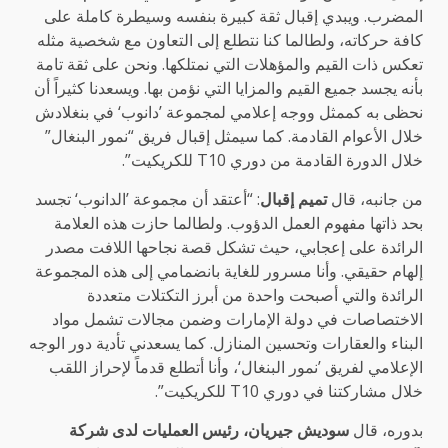
المضرب. ويبدي إقبال ثقة كبيرة بنفسه وسيطرة كاملة على
كافة حركاته، ولطالما كنا نتطلع إلى التعاون مع شخصية مثله
تعكس ذات القيم والمؤهلات التي نمتلكها. ونحن على ثقة تامة
بأنه يجسد جميع القيم والمزايا التي نؤمن بها. ويسعدنا كثيراً أن
نحظى به كممثل ووجه إعلامي لمجموعة ’دانوب‘ في بنغلادش
خلال الأعوام القادمة. كما سيمثل إقبال فريق “نمور البنغال”
خلال الدورة القادمة من دوري T10 للكريكيت”.
من جانبه، قال
تميم إقبال
: “أعتقد أن مجموعة ’الدانوب‘ تجسد
بحد ذاتها مفهوم العمل الدؤوب. ولطالما حازت هذه العلامة
الرائدة على إعجابي، حيث تشكل قصة نجاحها اللافت مصدر
إلهام حقيقي. وأنا مسرور للغاية بانضمامي إلى هذه المجموعة
الرائدة والتي أصبحت واحدة من أبرز التكتلات متعددة
الاختصاصات في دولة الإمارات وضمن مجالات تشمل مواد
البناء والعقارات وتحسين المنازل. كما يسعدني تأدية دور الوجه
الإعلامي لفريق ’نمور البنغال‘، وأنا أتطلع قدماً لإحراز اللقب
خلال مشاركتنا في دوري T10 للكريكيت”.
بدوره، قال
سوديش جيريان، رئيس العمليات لدى شركة