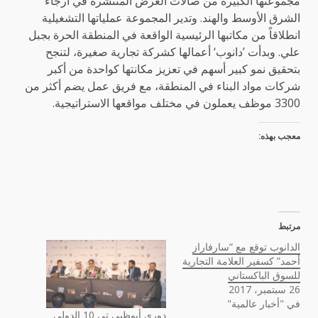
مجموعتها الكبيرة من صالات العرض المنتشرة في أرجاء
الشرق الأوسط والهند. وتدير المجموعة عملياتها التشغيلية
انطلاقاً من مكاتبها الرئيسية الواقعة في المنطقة الحرة بجبل
علي. وبدأت ’دانوب‘ أعمالها كشركة تجارية صغيرة، لتنجح
بتحقيق نمو كبير أسهم في تعزيز مكانتها كواحدة من أكبر
شركات مواد البناء في المنطقة، مع فريق عمل يضم أكثر من
3300 موظف يعملون في مختلف مواقعها الاستراتيجية.
معجب بهذه:
مرتبط
الدانوب توقع مع “سارفاراز
أحمد” كسفير العلامة التجارية
للسوق الباكستاني
26 سبتمبر، 2017
في "أخبار عالمية"
دوري أبوظبي تي 10 الدولي