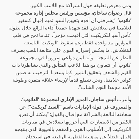
وفي معرض تعليقه حول الشراكة مع اللاعب الكبير،
قال
رضوان ساجان، مؤسس ورئيس مجلس إدارة مجموعة
’دانوب‘
: “يشرفني أن أقوم بتعيين السيد تميم إقبال كسفير
لعلامتنا في بنغلادش. فقد شهدنا جميعاً أداءه الرائع خلال بطولة
كأس آسيا للكريكيت التي أقيمت مؤخراً، عندما نجح في قلب
الموازين بيد واحدة فقط رغم سقوط ’الويكيت‘ التاسعة
لبنغلادش، ما يعكس إصراره القوي على متابعة اللعب بصرف
النظر عن النتيجة. . وأنه لمن دواعي سرورنا في مجموعة
’دانوب‘ أن نتعاون مع هذا اللاعب المتألق والذي يشاطرنا ذات
القيم والشغف بتحقيق التميز. كما يسعدنا الترحيب به ضمن
كوادر علامتنا، ونحن نتطلع قدماً لإرساء علاقة مثمرة وطويلة
الأمد مع هذا النجم الشاب”.
وأعرب
أنيس ساجان، المدير الإداري لمجموعة ’الدانوب‘
،
والمعروف في
دولة الإمارات باسم “السيد كريكيت”
؛ عن
سعادته البالغة بالشراكة مع إقبال بالقول: “يمكننا أن نعزو
الكثير من الانتصارات التي أحرزتها بنغلادش في مباريات
الكريكيت إلى الأسلوب القوي والمفعم بالحيوية الذي ينتهجه
إقبال، فضلاً عن موهبته الفطرية الرفيعة في استخدام