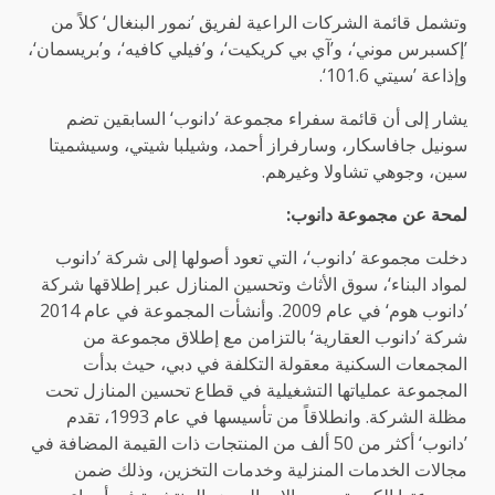
وتشمل قائمة الشركات الراعية لفريق ’نمور البنغال‘ كلاً من
’إكسبرس موني‘، و’آي بي كريكيت‘، و’فيلي كافيه‘، و’بريسمان‘،
وإذاعة ’سيتي 101.6‘.
يشار إلى أن قائمة سفراء مجموعة ’دانوب‘ السابقين تضم
سونيل جافاسكار، وسارفراز أحمد، وشيلبا شيتي، وسيشميتا
سين، وجوهي تشاولا وغيرهم.
لمحة عن مجموعة دانوب:
دخلت مجموعة ’دانوب‘، التي تعود أصولها إلى شركة ’دانوب
لمواد البناء‘، سوق الأثاث وتحسين المنازل عبر إطلاقها شركة
’دانوب هوم‘ في عام 2009. وأنشأت المجموعة في عام 2014
شركة ’دانوب العقارية‘ بالتزامن مع إطلاق مجموعة من
المجمعات السكنية معقولة التكلفة في دبي، حيث بدأت
المجموعة عملياتها التشغيلية في قطاع تحسين المنازل تحت
مظلة الشركة. وانطلاقاً من تأسيسها في عام 1993، تقدم
’دانوب‘ أكثر من 50 ألف من المنتجات ذات القيمة المضافة في
مجالات الخدمات المنزلية وخدمات التخزين، وذلك ضمن