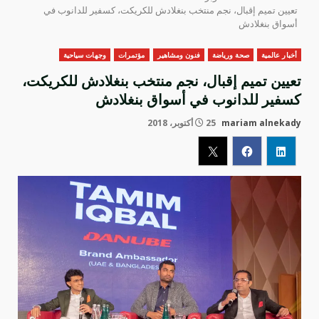
تعيين تميم إقبال، نجم منتخب بنغلادش للكريكت، كسفير للدانوب في
أسواق بنغلادش
أخبار عالمية
صحة ورياضة
فنون ومشاهير
مؤتمرات
وجهات سياحية
تعيين تميم إقبال، نجم منتخب بنغلادش للكريكت،
كسفير للدانوب في أسواق بنغلادش
mariam alnekady
25 أكتوبر، 2018