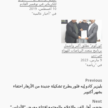
للكريكي في نوفمبر القادم
10 أغسطس، 2019
في "أخبار عالمية"
كوركوم” تطلق أكبر وأشمل
برنامج متعدد الرياضات للهواة
في دبي
9 مارس، 2023
في "رياضة"
Previous
Post
بليزير كادو إيه فلور يطرح تشكيلة جديدة من الأزهار احتفاء
navigation
بشهر أكتوبر
Next
بحضور أهل الفن والاعلام والمجتمع افتتاح معرض “الأندلس”