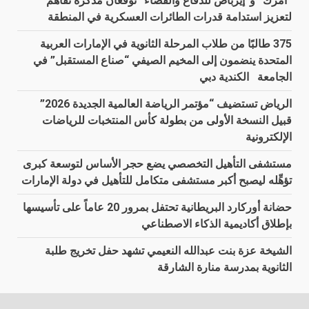
“أمرك” و”إيرباص للدفاع والفضاء” توقّعان مذكرة تفاهم
لتعزيز استدامة قدرات الطائرات العسكرية في المنطقة
375 طالبًا من طلاب المرحلة الثانوية في الإمارات العربية
المتحدة ينضمون إلى المخيم الصيفي “صناع المستقبل” في
الجامعة الكندية دبي
الرياض تستضيف “مؤتمر الرياضة العالمية الجديدة 2026”
قبيل النسخة الأولى من بطولة كأس المنتخبات للرياضات
الإلكترونية
مستشفى التأهيل التخصصي يضع حجر الأساس لتوسعة كبرى
تؤهِّله ليصبح أكبر مستشفى متكامل للتأهيل في دولة الإمارات
حضانة أوركارد البريطانية تحتفل بمرور 20 عاماً على تأسيسها
بإطلاق أكاديمية الذكاء الاصطناعي
الشيخة عزة بنت عبدالله النعيمي تشهد حفل تخريج طلبة
الثانوية بمدرسة منارة الشارقة