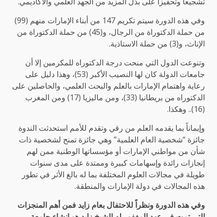
تشجيعا وتحفيزاً على بذل المزيد من الجهد العلمي والأكاديمي.
وفي هذه الدورة سيتم تكريم 147 من أبناء الإمارات منهم (99)
من حملة الدكتوراة من الرجال، و(45) من حملة الدكتوراة من
الإناث، و(3) من حملة الاستاذية.
وتنوعت الدول التي منحت درجة الدكتوراه للمكرمين إلا أن
جامعات الدولة كان لها النصيب الأكبر (53)، وهذا دليل على
رعاية واهتمام الإمارات بالعلم والبحث العلمي، والحاصلين على
الدكتوراه من بريطانيا (33)، ومن ماليزيا (17) ومن المغرب
(16).. وهكذا.
وإيماناً بما يقدمه العلم من رقي وتقدم للأمم استحدثت الندوة
جائزة “شخصية العام العلمية” وهي جائزة تمنح لشخصية ذات
شأن من مواطني الإمارات أو مؤسساتها الوطنية ممن لهم
إنجازات رائدة وإسهامات كبيرة وممتدة على مدى سنوات
طويلة في مجالات العلوم المختلفة بما له بالغ الأثر في تطور
هذه المجالات في دولة الإمارات والمنطقة.
وفي هذه الدورة ونظراً للاحتفال بعام زايد فمن أهم المنجزات
التي تمت في عهد المغفور له الشيخ زايد هو إنشاء جامعة