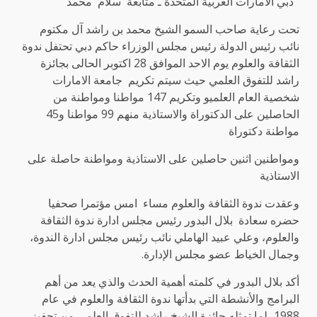
دبي الامارات العربية المتحدة ـ
متابعة سلام محمد
تحت رعاية صاحب السمو الشيخ محمد بن راشد آل مكتوم
نائب رئيس الدولة رئيس مجلس الوزراء حاكم دبي تحتفل ندوة
الثقافة والعلوم يوم الاحد الموافق 28 اكتوبر الحالى بجائزة
راشد للتفوق العلمي حيث سيتم تكريم جامعة الامارات
شخصية العام العلميو وتكريم 147 مواطنا ومواطنة من
الحاصلين على الدكتوراة والاستاذية منهم 99 مواطنا و45
مواطنة دكتوراة
ومواطنين اثنين حاصلين على الاستاذية ومواطنة حاصلة على
الاستاذية
وعقدت ندوة الثقافة والعلوم مساء امس مؤتمرا صحفيا
حضره سعادة بلال البدور رئيس مجلس ادارة ندوة الثقافة
والعلوم، وعلي عبيد الهاملي نائب رئيس مجلس ادارة الندوة،
وجمال الخياط عضو مجلس الإدارة.
أكد بلال البدور في كلمته أهمية الحدث والذي يعد من أهم
البرامج والأنشطة التي بدأتها ندوة الثقافة والعلوم في عام
1988، لما تمثله جائزة الشيخ راشد للتفوق العلمي من تحفيز