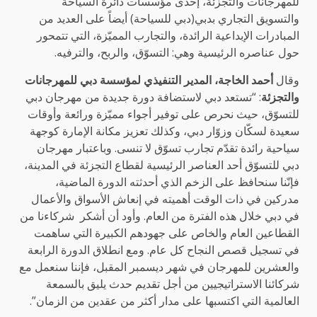
للمهرجانات والتجزئة، إحدى مؤسسات دائرة السياحة
والتسويق التجاري بدبي(دبي للسياحة) أيضاً على العديد من
المبادرات الإبداعية الرائدة، والتجارب المميّزة، التي تتمحور
حول عناصره الرئيسية وهي: التسوّق، والربح، والترفيه.
وقال
أحمد الخاجة، المدير التنفيذي لمؤسسة دبي للمهرجانات
والتجزئة
:
“تستعد دبي لاستضافة دورة جديدة من مهرجان دبي
للتسوّق، حيث نحرص على توفير أجواء مميّزة ورائعة وأوقات
سعيدة لسكّان وزوّار دبي، وكذلك تعزيز مكانة الإمارة كوجهة
سياحية رائدة تقدّم تجارب تسوّق لا تنسى. وباعتبار مهرجان
دبي للتسوّق أحد العناصر الرئيسية لقطاع التجزئة في المدينة،
فإنّنا سنحافظ على الزخم الذي أحدثته الدورة الماضية،
مدركين في ذات الوقت أهميته في إنعاش الأسواق والأعمال
في دبي خلال هذه الفترة من العام. وأود أن أشكر شركاءنا من
القطاعين العام والخاص على جهودهم الكبيرة التي ساهمت
في تسجيل قصص النجاح كل عام. ومع انطلاق الدورة الرابعة
والعشرين للمهرجان في شهر ديسمبر المقبل، فإننا سنعمل مع
شركائنا الاستراتيجيين من أجل تقديم حدث يليق بالسمعة
العالمية التي اكتسبها على مدار أكثر من عقدين من الزمان”.