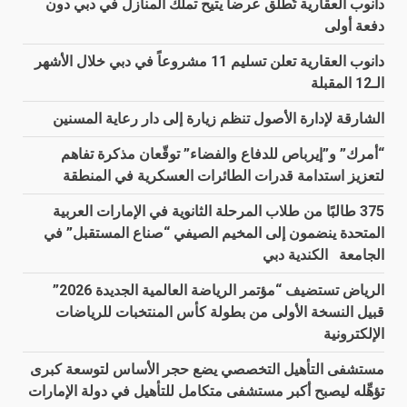
دانوب العقارية تُطلق عرضاً يتيح تملّك المنازل في دبي دون
دفعة أولى
دانوب العقارية تعلن تسليم 11 مشروعاً في دبي خلال الأشهر
الـ12 المقبلة
الشارقة لإدارة الأصول تنظم زيارة إلى دار رعاية المسنين
“أمرك” و”إيرباص للدفاع والفضاء” توقّعان مذكرة تفاهم
لتعزيز استدامة قدرات الطائرات العسكرية في المنطقة
375 طالبًا من طلاب المرحلة الثانوية في الإمارات العربية
المتحدة ينضمون إلى المخيم الصيفي “صناع المستقبل” في
الجامعة الكندية دبي
الرياض تستضيف “مؤتمر الرياضة العالمية الجديدة 2026”
قبيل النسخة الأولى من بطولة كأس المنتخبات للرياضات
الإلكترونية
مستشفى التأهيل التخصصي يضع حجر الأساس لتوسعة كبرى
تؤهِّله ليصبح أكبر مستشفى متكامل للتأهيل في دولة الإمارات