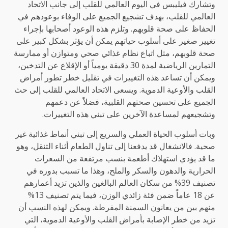
وتشارك فيليبس في اليوم العالمي للقلب إلى جانب الاتحاد
العالمي للقلب، بهدف تشجيع الجميع على الوفاء بوعودهم في
الحفاظ على صحة قلوبهم. وتلزم هذه الوعود أصحابها بإجراء
تغيير صغير على أسلوب حياتهم يمكن أن يؤثر بشكل كبير على
صحة قلوبهم، مثل اتباع نظام غذائي صحي ومتوازن أو ممارسة
التمارين الرياضية لمدة 30 دقيقة يومياً أو الإقلاع عن التدخين،
ويمكن أن تساعد هذه التغييرات في تقليل خطر تطور أمراض
القلب والأوعية الدموية. ويسعى الاتحاد العالمي للقلب إلى حث
الجميع على تحسين صحتهم القلبية، فضلاً عن دعمهم
وتشجيعهم لمساعدة الآخرين على تبني هذه التغييرات.
وبات أسلوب الحياة العملي والسريع إلى تبني أنماط غذائية غير
صحية. فالانشغال قد يدفعنا إلى تناول الطعام أثناء التنقل، وهو
ما قد يؤدي استهلاك أطعمة بنسب مرتفعة من السعرات
الحرارية والدهون والسكر والملح، وهذا ما تسبب بدوره في
تصنيف 39% من سكان العالم البالغين والذين تزيد أعمارهم
عن 18 عاماً ضمن فئة زائدي الوزن، فيما يتم تصنيف 13%
منهم بين من يعانون السمنة المفرطة
. ويمكن لهذه النسب أن
تزيد من خطر الإصابة بأمراض القلب والأوعية الدموية، التي