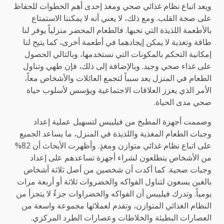
ويعد اتباع نظام غذائي صحي ومغذ إحدى أهم الخطوات للحفاظ
على صحة القلب. ومع ذلك، لا يعني أنه لا يمكننا الاستمتاع
بالأطعمة اللذيذة التي نحبها. فالطعام المحضر منزلياً يوفر لنا
طاقة وتغذية لا يمكن إيجادهما في أطعمة أخرى، كما يتيح لنا
إمكانية التحكم بالمكونات التي نستخدمها، وبالتالي الحصول
على غذاء صحي وجيد. وبالإضافة إلى ذلك، فإن طهي وتناول
الطعام في المنزل يعد سبباً لتجمع العائلات والأشخاص معاً،
الأمر الذي يعزز العلاقات الاجتماعية ويؤسس لأسلوب حياة
صحي مدى الحياة.
وصممت أجهزة المطبخ من فيليبس لتسهيل عملية إعداد
وجبات الطعام المغذية واللذيذة في المنزل، ما يساعد الجميع
على اتباع نظام غذائي متوازن ومغذٍ. وأظهرت الأبحاث أن 82%
من الأشخاص يتطلعون لشراء أجهزة تساعدهم على إعداد
وجبات صحية.
كما أكدت أن شخصين من أصل ثلاثة أشخاص
بالغين يسعون لتناول الفواكه والخضروات ثلاثة أو أربعة مرات
يومياً.
وتدرك فيليبس أن الفواكه والخضراوات جزءٌ لا يتجزأ من
النظام الغذائي المتوازن، وتقدم لعملائها مجموعة واسعة من
العصارات البطيئة والخلاطات وعصارات الطرد المركزي.