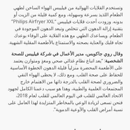
وتستخدم القلايات الهوائية من فيليبس الهواء الساخن لطهي
الطعام اللذيذ بسرعة وسهولة، ومع كمية قليلة من الزيت أو
بدونه. وزودت أحدث قلايات فيليبس “Philips Airfryer XXL”
بتقنية إزالة الدهون التي تتخلص وتبعد الدهون الموجودة في
الطعام. ويساعدك الطهي مع هذه القلاية على الوفاء بوعدك
تجاه قلبك والعناية بصحته والاستمتاع بالأطعمة المقلية الشهية.
وقال روي جاكوبس، مدير الأعمال في شركة فيليبس للصحة
الشخصية
: “يعد اتباع نظامٍ غذائي صحي ومغذٍ ومتوازن يعتمد
على الأطعمة المحضرة منزلياً قليلة الدهون الخطوة الأساسية
للحفاظ على صحة القلب. ومع ذلك، لا يحظى الهواء النقي
والضروري لصحة القلب بالدرجة ذاتها من الاهتمام خارج
المجتمعات العلمية والطبية، وهذا هو سبب دعمنا الكامل لجهود
الاتحاد العالمي للقلب في اليوم العالمي للقلب لعام 2018،
فنحن نسعى لزيادة الوعي بالمخاطر المتزايدة لهذا العامل على
نسبة أمراض القلب والأوعية الدموية”.