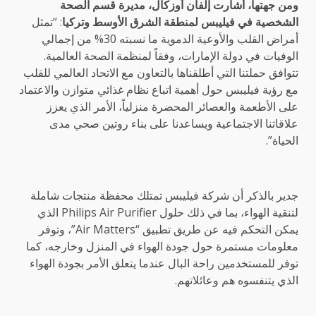
ومن جهتها، أشارت إلفان أوزكال، مديرة قسم الصحة
الشخصية في فيليبس لمنطقة الشرق الأوسط وتركيا
: “تمثل
أمراض القلب والأوعية الدموية ما نسبته 30% من إجمالي
الوفيات في دولة الإمارات
، وفقاً لمنظمة الصحة العالمية.
تتوافق حملتنا التي أطلقناها بالتعاون مع الاتحاد العالمي للقلب
مع رؤية فيليبس حول أهمية اتباع نظام غذائي متوازن والاعتماد
على الأطعمة والعصائر المحضرة منزلياً، الأمر الذي يعزز
علاقاتنا الاجتماعية ويساعدنا على بناء روتين صحي مدى
الحياة”.
جدير بالذكر أن شركة فيليبس تمتلك محفظة منتجات شاملة
لتنقية الهواء، بما في ذلك حلول Philips Air Purifier الذي
يمكن التحكم فيه عن طريق تطبيق “Air Matters”، وتوفر
معلومات مستمرة حول جودة الهواء في المنزل وخارجه، كما
توفر للمستخدمين راحة البال عندما يتعلق الأمر بجودة الهواء
الذي يتنفسوه هم وعائلاتهم.