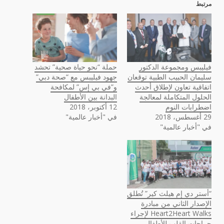
مرتبط
فيليبس ومجموعة الدكتور
حملة “نحو حياة صحية” تحشد
سليمان الحبيب الطبية توقعان
جهود فيليبس مع “صحة دبي”
اتفاقية تعاون لإطلاق أحدث
و”في بي إس” لمكافحة
الحلول المتكاملة لمعالجة
البدانة بين الأطفال
اضطرابات النوم
12 أكتوبر، 2018
29 أغسطس، 2018
في "أخبار عالمية"
في "أخبار عالمية"
“أستر دي إم هيلث كير” تُطلق
الإصدار الثاني من مبادرة
Heart2Heart Walks لإجراء
جراحات القلب للأطفال