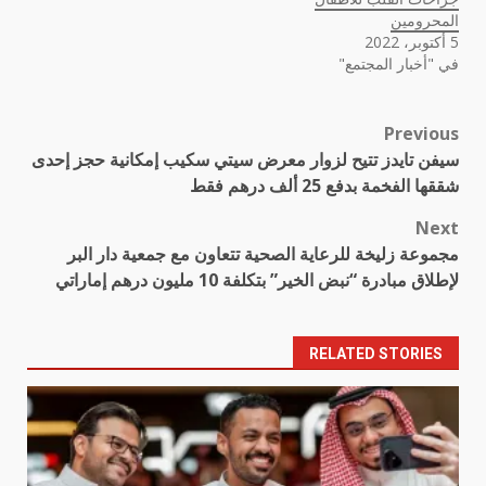
المحرومين
5 أكتوبر، 2022
في "أخبار المجتمع"
Previous
Post
سيفن تايدز تتيح لزوار معرض سيتي سكيب إمكانية حجز إحدى
navigation
شققها الفخمة بدفع 25 ألف درهم فقط
Next
مجموعة زليخة للرعاية الصحية تتعاون مع جمعية دار البر
لإطلاق مبادرة “نبض الخير” بتكلفة 10 مليون درهم إماراتي
RELATED STORIES