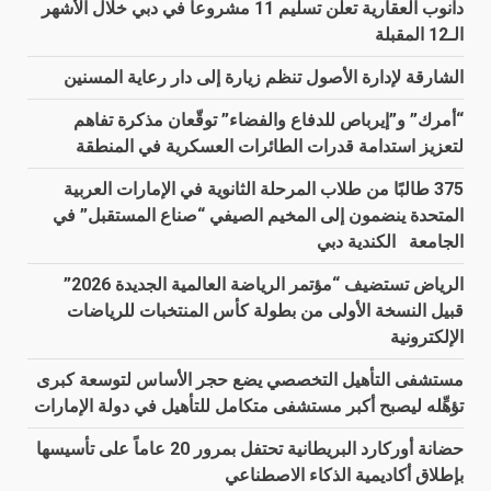
دانوب العقارية تعلن تسليم 11 مشروعاً في دبي خلال الأشهر
الـ12 المقبلة
الشارقة لإدارة الأصول تنظم زيارة إلى دار رعاية المسنين
“أمرك” و”إيرباص للدفاع والفضاء” توقّعان مذكرة تفاهم
لتعزيز استدامة قدرات الطائرات العسكرية في المنطقة
375 طالبًا من طلاب المرحلة الثانوية في الإمارات العربية
المتحدة ينضمون إلى المخيم الصيفي “صناع المستقبل” في
الجامعة الكندية دبي
الرياض تستضيف “مؤتمر الرياضة العالمية الجديدة 2026”
قبيل النسخة الأولى من بطولة كأس المنتخبات للرياضات
الإلكترونية
مستشفى التأهيل التخصصي يضع حجر الأساس لتوسعة كبرى
تؤهِّله ليصبح أكبر مستشفى متكامل للتأهيل في دولة الإمارات
حضانة أوركارد البريطانية تحتفل بمرور 20 عاماً على تأسيسها
بإطلاق أكاديمية الذكاء الاصطناعي