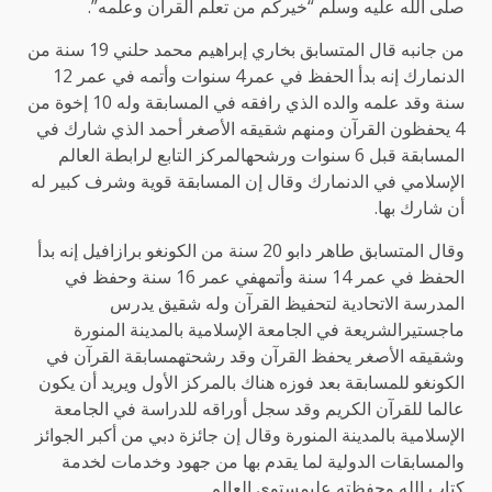
صلى الله عليه وسلم “خيركم من تعلم القرآن وعلمه”.
من جانبه قال المتسابق بخاري إبراهيم محمد حلني 19 سنة من
الدنمارك إنه بدأ الحفظ في عمر4 سنوات وأتمه في عمر 12
سنة وقد علمه والده الذي رافقه في المسابقة وله 10 إخوة من
4 يحفظون القرآن ومنهم شقيقه الأصغر أحمد الذي شارك في
المسابقة قبل 6 سنوات ورشحهالمركز التابع لرابطة العالم
الإسلامي في الدنمارك وقال إن المسابقة قوية وشرف كبير له
أن شارك بها.
وقال المتسابق طاهر دابو 20 سنة من الكونغو برازافيل إنه بدأ
الحفظ في عمر 14 سنة وأتمهفي عمر 16 سنة وحفظ في
المدرسة الاتحادية لتحفيظ القرآن وله شقيق يدرس
ماجستيرالشريعة في الجامعة الإسلامية بالمدينة المنورة
وشقيقه الأصغر يحفظ القرآن وقد رشحتهمسابقة القرآن في
الكونغو للمسابقة بعد فوزه هناك بالمركز الأول ويريد أن يكون
عالما للقرآن الكريم وقد سجل أوراقه للدراسة في الجامعة
الإسلامية بالمدينة المنورة وقال إن جائزة دبي من أكبر الجوائز
والمسابقات الدولية لما يقدم بها من جهود وخدمات لخدمة
كتاب الله وحفظته علىمستوى العالم.