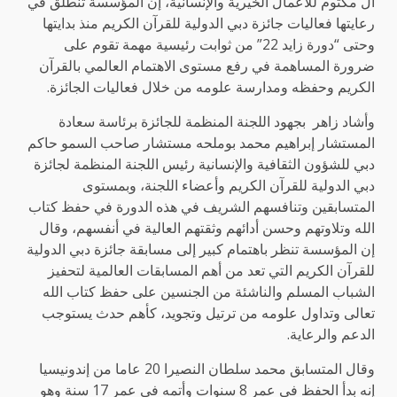
آل مكتوم للأعمال الخيرية والإنسانية، إن المؤسسة تنطلق في
رعايتها فعاليات جائزة دبي الدولية للقرآن الكريم منذ بدايتها
وحتى “دورة زايد 22” من ثوابت رئيسية مهمة تقوم على
ضرورة المساهمة في رفع مستوى الاهتمام العالمي بالقرآن
الكريم وحفظه ومدارسة علومه من خلال فعاليات الجائزة.
وأشاد زاهر بجهود اللجنة المنظمة للجائزة برئاسة سعادة
المستشار إبراهيم محمد بوملحه مستشار صاحب السمو حاكم
دبي للشؤون الثقافية والإنسانية رئيس اللجنة المنظمة لجائزة
دبي الدولية للقرآن الكريم وأعضاء اللجنة، وبمستوى
المتسابقين وتنافسهم الشريف في هذه الدورة في حفظ كتاب
الله وتلاوتهم وحسن أدائهم وثقتهم العالية في أنفسهم، وقال
إن المؤسسة تنظر باهتمام كبير إلى مسابقة جائزة دبي الدولية
للقرآن الكريم التي تعد من أهم المسابقات العالمية لتحفيز
الشباب المسلم والناشئة من الجنسين على حفظ كتاب الله
تعالى وتداول علومه من ترتيل وتجويد، كأهم حدث يستوجب
الدعم والرعاية.
وقال المتسابق محمد سلطان النصيرا 20 عاما من إندونيسيا
إنه بدأ الحفظ في عمر 8 سنوات وأتمه في عمر 17 سنة وهو