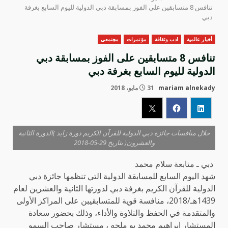
تنافس 8 متسابقين على الفوز بمسابقة دبي الدولية لليوم السابع بغرفة
دبي
أخبار عالمية
ادب وثقافة
مؤتمرات
مجتمعي
تنافس 8 متسابقين على الفوز بمسابقة دبي
الدولية لليوم السابع بغرفة دبي
mariam alnekady
31 مايو، 2018
خلال منافسات جائزة دبي الدولية للقرآن الكريم دورة زايد )الدورة الثانية
والعشرون( بتاريخ 29-05-2018
دبي ـ متابعة سلام محمد
شهد اليوم السابع للمسابقة الدولية التي تنظمها جائزة دبي
الدولية للقرآن الكريم بغرفة دبي لدورتها الثانية والعشرين لعام
1439هـ/2018، منافسة قوية للمتسابقيبن على المراكز الأولى
والمتقدمة في الحفظ والتلاوة والأداء، وذلك بحضور سعادة
المستشار إبراهيم محمد بو ملحه ، مستشار صاحب السمو