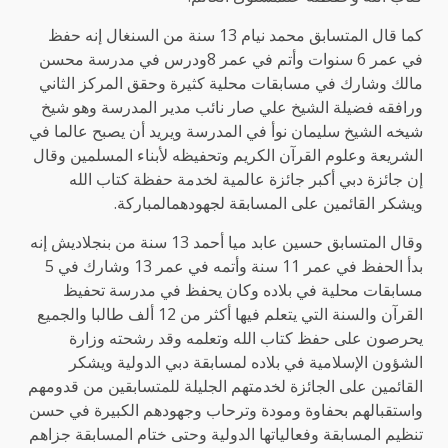
كما قال المتسابق محمد نيام 13 سنة من السنغال إنه حفظ
في عمر 6 سنوات وأتم في عمر 8ودرس في مدرسة محسن
مالك وشارك في مسابقات محلية كثيرة وحقق المركز الثاني
ورافقه فضيلة الشيخ علي صار نائب مدير المدرسة وهو شيخ
شيخه الشيخ سليمان نوأ في المدرسة ويريد أن يصبح عالما في
الشريعة وعلوم القرآن الكريم وتحفيظه لأبناء المسلمين وقال
إن جائزة دبي أكبر جائزة عالمية لخدمة حفظة كتاب الله
ويشكر القائمين على المسابقة لجهودهمالمباركة.
وقال المتسابق حسين عابد ميا أحمد 13 سنة من بنجلاديش إنه
بدأ الحفظ في عمر 11 سنة وأتمه في عمر 13 وشارك في 5
مسابقات محلية في بلاده وكان يحفظ في مدرسة تحفيظ
القرآن والسنة التي يتعلم فيها أكثر من 12 ألف طالبا والجميع
يحرصون على حفظ كتاب الله وتعلمه وقد رشحته وزارة
الشؤون الإسلامية في بلاده لمسابقة دبي الدولية ويشكر
القائمين على الجائزة لخدمتهم الجليلة للمتسابقين من قدومهم
واستقبالهم بحفاوة ومودة وترحاب وجهودهم الكبيرة في حسن
تنظيم المسابقة وفعالياتها الدولية وحتى ختام المسابقة جزاهم