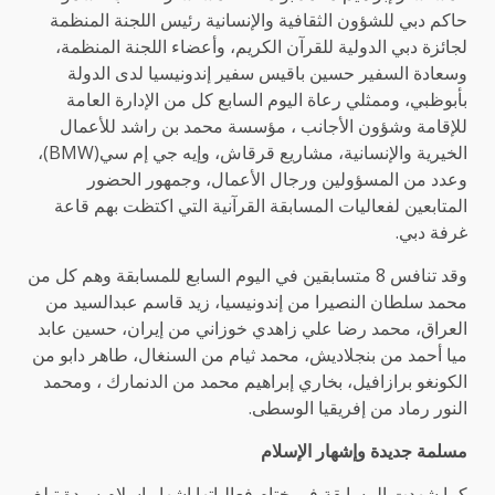
حاكم دبي للشؤون الثقافية والإنسانية رئيس اللجنة المنظمة
لجائزة دبي الدولية للقرآن الكريم، وأعضاء اللجنة المنظمة،
وسعادة السفير حسين باقيس سفير إندونيسيا لدى الدولة
بأبوظبي، وممثلي رعاة اليوم السابع كل من الإدارة العامة
للإقامة وشؤون الأجانب ، مؤسسة محمد بن راشد للأعمال
الخيرية والإنسانية، مشاريع قرقاش، وإيه جي إم سي(BMW)،
وعدد من المسؤولين ورجال الأعمال، وجمهور الحضور
المتابعين لفعاليات المسابقة القرآنية التي اكتظت بهم قاعة
غرفة دبي.
وقد تنافس 8 متسابقين في اليوم السابع للمسابقة وهم كل من
محمد سلطان النصيرا من إندونيسيا، زيد قاسم عبدالسيد من
العراق، محمد رضا علي زاهدي خوزاني من إيران، حسين عابد
ميا أحمد من بنجلاديش، محمد ثيام من السنغال، طاهر دابو من
الكونغو برازافيل، بخاري إبراهيم محمد من الدنمارك ، ومحمد
النور رماد من إفريقيا الوسطى.
مسلمة جديدة وإشهار الإسلام
كما شهدت المسابقة في ختام فعالياتها إشهار إسلام سيدة تبلغ