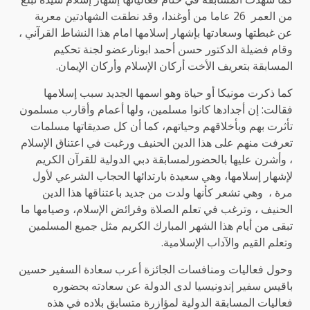
من العمر 26 عاما من أوغندا، وقد نطقت الشهادتين معربة
عن غبطتها وسعادتها بإشهار إسلامها امام هذا النشاط القرآني ،
وقام فضيلة الدكتور حسن أحمد ابونارعضو لجنة تحكيم
المسابقة بتعريف الأخت أركان الإسلام وأركان الإيمان.
كما ذكرت مونيكا أو حياة وهو اسمها الجديد سبب إسلامها
فقالت: إن أجدادها كانوا مسلمين، ولها أعمام وأقارب مسلمون
تأثرت بهم وبأخلاقهم وحياتهم، كما أن كل صديقاتها مسلمات
تعرفت منهم على هذا الدين الحنيف ورغبت في اعتناق الإسلام
، وأشرن عليها بالحضورلمسابقة دبي الدولية للقرآن الكريم
لإشهار إسلامها، وهي سعيدة بارتدائها الحجاب الشرعي لأول
مرة ، وهي تشعر كأنها ولدت من جديد باعتناقها هذا الدين
الحنيف ، وترغب في تعلم الصلاة وفرائض الإسلام، وصيامها ما
تبقى من أيام هذا الشهر المبارك الكريم مثل جميع المسلمين
وتعلم القيم والآداب الإسلامية.
وحول فعاليات ومنافسات الجائزة أعرب سعادة السفير حسين
باقيس سفير إندونيسيا لدى الدولة عن سعادته بحضوره
فعاليات المسابقة الدولية لمؤازرة متسابق بلاده في هذه