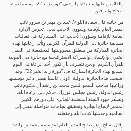
والقائمين عليها منذ بداياتها وحتى “دورة زايد 22” ومتمنيا دوام
النجاح والتوفيق.
من جانبه قال سعادة اللواء/ عبيد بن مهير بن سرور نائب
المدير العام للإقامة وشؤون الأجانب بدبي : تحرص الإدارة
العامة للإقامة وشؤون الأجانب على المشاركة في فعاليات
مسابقة جائزة دبي الدولية للقرآن الكريم، وتأتي رعايتها لهذه
الجائزة المباركة من منطلق مسؤوليتها المجتمعية في العمل
الخيري والإنساني والشراكة الاستراتيجية مع جائزة دبي الدولية
للقرآن الكريم، ونحن نتشرف بأن نكون أحد الرعاة في اليوم
السابع لهذه الجائزة المباركة في “دورة زايد الخير 22″، وقد
أصبحت هذه الجائزة الدولية الأولى عالميا بفضل دعم مؤسسها
وراعيها صاحب السمو الشيخ محمد بن راشد آل مكتوم نائب
رئيس الدولة، رئيس مجلس الوزراء، حاكم دبي، رعاه الله،
ونشكر جهود اللجنة المنظمة للجائزة على دورهم الكبير
المتميز لإنجاح الجائزة وتحقيقها نجاحات متواصلة لتصل إلى
العالمية وخدمتها كتاب الله وحفظته.
وقال صالح زاهر صالح المدير العام لمؤسسة محمد بن راشد