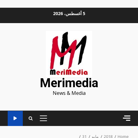
Ski
5 أغسطس، 2026
t
conten
Merimedia
News & Media
PRIMARY
MENU
Home
2018
مايو
31