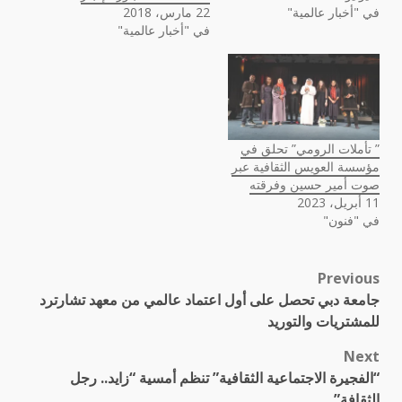
في "أخبار عالمية"
22 مارس، 2018
في "أخبار عالمية"
” تأملات الرومي” تحلق في
مؤسسة العويس الثقافية عبر
صوت أمير حسين وفرقته
11 أبريل، 2023
في "فنون"
Previous
Post
جامعة دبي تحصل على أول اعتماد عالمي من معهد تشارترد
navigation
للمشتريات والتوريد
Next
“الفجيرة الاجتماعية الثقافية” تنظم أمسية “زايد.. رجل
الثقافة”