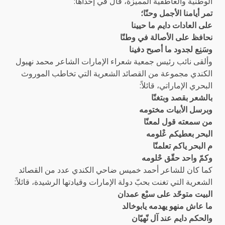
الوطنية والعاطفية المميزة، قال في إحداها:
تمر أيامنا الأجمل وحنّا؛
على العادات دايم ما حيينا
نحافظ على الأصالة في وطنّا
وسَنِع لجدود ما أصبح دفينا
وألقى نائب رئيس جمعية شعراء الإمارات الشاعر محمد نهيول
الكندي مجموعة من القصائد الشعرية التي تخاطب الموروث
البحري الإماراتي، قائلاً:
بالشعر بقصد وبتغنّا
وبرسل الأبيات مختومه
من سمعته قول لمعنّا
البحر بعطيكم عْلومه
م البحر ياكم تعلمنّا
وكمّ واحد حقّق حْلومه
كما كان للشاعر أحمد خميس ضاحي الكندي عدد من القصائد
الشعرية التي تغنت بحبّ دولة الإمارات وقيادتها الرشيدة، قائلاً:
البيت متوحّد على سبْع عمدان
ما عاش منهو يهدمه يابوخالد
والحكم دايم عند آل نّهيّان