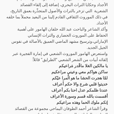
الأجداد وحكايا التراث البحري، إضافة إلى إلقاء القصائد
الشعرية
التي تزخر بالتراث والأصول المتجذِّرة بعمق التاريخ،
في ذلك الموروث الثقافي القادم إلينا من البعيد محملاً بما خلفه
الأجداد.
وأكد الشاعر والباحث عبد الله خلفان الهامور على أهمية
الحفاظ على الموروث الحضاري والتراث الإنساني
الإماراتي،وترسيخ مشهد الماضي العميق بالأصالة في نفوس
الجيل الجديد.
واستعرض الهامور الموروث الشعبي في إمارة الفجيرة عبر
إلقائه أبيات من الشعر الشعبي “الطرايق” قائلاً:
يا مالكين الغلا ماقْدر مَراعيكم
ساكن هواكم معي وعيني مراعكيم
لمّا هجرت الحشا ما هو الْمرا عيْكم
خديتوا قلبي شرع والا حكم أعراف
عندنا ظلمكم عدل احنا بكم أعراف
أقسمت بالله قسم وسورة الأعراف
إنكم ملوك الحما وهذه مراعيكم
وقرأ الشاعر أحمد الطوفان اليماحي مجموعة من القصائد