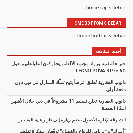
home top sidebar
HOME BOTTOM SIDEBAR
home bottom sidebar
أحدث المقالات
خبراء التقنية ورواد مجتمع الألعاب يشاركون انطباعاتهم حول
TECNO POVA 8 Pro 5G
دانوب العقارية تُطلق عرضاً يتيح تملّك المنازل في دبي دون
دفعة أولى
دانوب العقارية تعلن تسليم 11 مشروعاً في دبي خلال الأشهر
الـ12 المقبلة
الشارقة لإدارة الأصول تنظم زيارة إلى دار رعاية المسنين
“أمرك” و”إيرباص للدفاع والفضاء” توقّعان مذكرة تفاهم