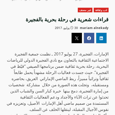
ادب وثقافة
غير مصنف
قراءات شعرية في رحلة بحرية بالفجيرة
mariam alnekady
30 يوليو، 2017
الإمارات، الفجيرة، 27 يوليو 2017 ـ نظمت جمعية الفجيرة
الاجتماعية الثقافية بالتعاون مع نادي الفجيرة الدولي للرياضات
البحرية، رحلة بحرية ثقافية ضمن برنامجها الصيفي “قيّظ في
الفجيرة”. حيث جسدت فعاليات الرحلة مشهداً يحمل طابعاً
ثقافياً وتراثياً مميزاً، ربط الماضي الإماراتي
العريق، بحاضره
ومستقبله،
وتجلت هذه الصورة من خلال
مشاركة
شخصيات
من إمارة الفجيرة، دمج بينها
خبرة كبار السن والشباب الذين
تحدثوا عن تراث الآباء والأجداد ودعم الفعاليات الثقافية
المستمدة من صميم ماضي أهل الإمارات
الأصيل، وتعزيزه في
نفوس الأجيال المقبلة، لينقلها الخلف عن السلف.