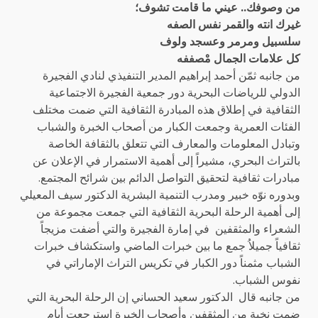
من وصوفك.. عيني ما قامت تشوف؛
غيرك انته والقمر نفس الصفه
سلسبيل ومرمر وعسجد ولوف
كل علامات الجمال مْصففه
من جانبه ثمّن أحمد إبراهيم المدير التنفيذي لنادي الفجيرة
الدولي للرياضات البحرية دور جمعية الفجيرة الاجتماعية
الثقافية في إطلاق هذه المبادرة الثقافية التي ضمت مختلف
الفئات العمرية وجمعت الكبار من أصحاب الخبرة والشباب
وتبادل المعلومات والمعارف التي تتعلق بالثقافة الخاصة
بالتراث البحري، مشيراً إلى أهمية الاستمرار في الإعلان عن
مبادرات ثقافية لتحقيق التواصل الدائم بين شرائح المجتمع.
وبدوره نوّه خبير ومدرب التنمية البشرية الدكتور سيف المعيلي
إلى أهمية الرحلة البحرية الثقافية التي جمعت مجموعة من
الشعراء والمثقفين
في إمارة الفجيرة والتي أضفت مزيجاً
ثقافياً جميلاُ جمع ما بين خبرات الماضي واستكشاف خبرات
الشباب مثمناً دور الكبار في تكريس التراث الإماراتي في
نفوس الشباب.
من جانبه قال
الدكتور سعيد الحساني إ
ن الرحلة البحرية التي
ضمت نخبة من المثقفين وأصحاب الخبرة استرجعت أيام