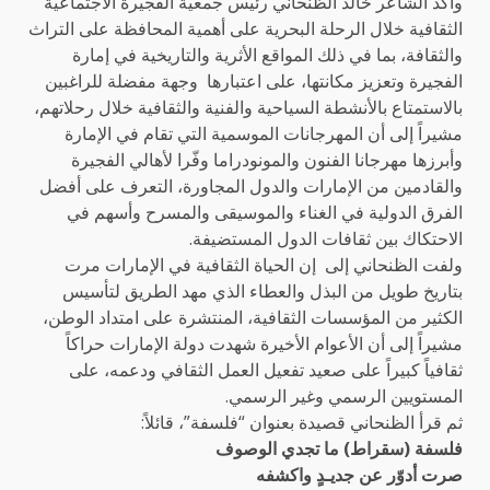
وأكد الشاعر خالد الظنحاني رئيس جمعية الفجيرة الاجتماعية
الثقافية خلال الرحلة البحرية على أهمية المحافظة على التراث
والثقافة، بما في ذلك المواقع الأثرية والتاريخية في إمارة
الفجيرة وتعزيز مكانتها، على اعتبارها
وجهة مفضلة للراغبين
بالاستمتاع بالأنشطة السياحية والفنية والثقافية خلال رحلاتهم،
مشيراً إلى أن المهرجانات الموسمية التي تقام في الإمارة
وأبرزها مهرجانا الفنون والمونودراما وفّرا لأهالي الفجيرة
والقادمين من الإمارات والدول المجاورة، التعرف على أفضل
الفرق الدولية في الغناء والموسيقى والمسرح وأسهم في
الاحتكاك بين ثقافات الدول المستضيفة.
ولفت الظنحاني إلى
إن الحياة الثقافية في الإمارات مرت
بتاريخ طويل من البذل والعطاء الذي مهد الطريق لتأسيس
الكثير من المؤسسات الثقافية، المنتشرة على امتداد الوطن،
مشيراً إلى أن
الأعوام الأخيرة شهدت دولة الإمارات حراكاً
ثقافياً كبيراً على صعيد تفعيل العمل الثقافي ودعمه، على
المستويين الرسمي وغير الرسمي.
ثم قرأ الظنحاني قصيدة بعنوان “فلسفة”، قائلاً:
فلسفة (سقراط) ما تجدي الوصوف
صرت أدوّر عن جديـدٍ واكشفه