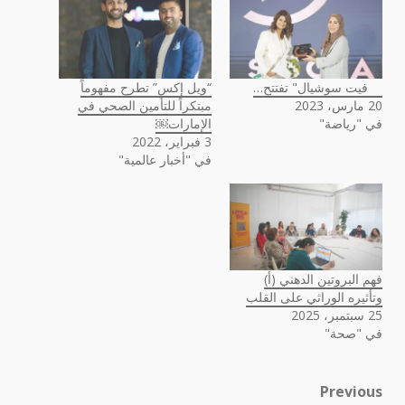
فيت سوشيال" تفتتح…
“ويل إكس” تطرح مفهوماً
20 مارس، 2023
مبتكراً للتأمين الصحي في
في "رياضة"
الإمارات￼
3 فبراير، 2022
في "أخبار عالمية"
فهم البروتين الدهني (أ)
وتأثيره الوراثي على القلب
25 سبتمبر، 2025
في "صحة"
Previous
Post