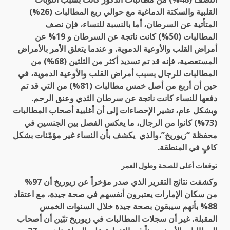
القلبية والسكتة الدماغية مع حوالي ربع المطالبات (26%)
المتأتية عن السرطان، أما بالنسبة للنساء، فإن نصف
المطالبات (50%) كانت ناتجة عن السرطان و 19% عن
أمراض القلب والأوعية الدموية. و عندما يتعلق الأمر بالأمراض
المستعصية، فإنه قد تم تسديد أكثر من الثلثين (68%) من
المطالبات للرجال بسبب أمراض القلب والأوعية الدموية، في
حين أن أربع من أصل خمس مطالبات (81%) من التي قد تم
دفعها للنساء كانت ناتجة عن سرطان الثدي وعنق الرحم.
وبشكل عام، تشير الإحصاءات إلى أن أغلبية أصحاب المطالبات
(73%) كانوا من الرجال، ما يعكس الفصل بين الجنسين في
محفظة “زيوريخ”،والذي يكشف بأن النساء غير مؤمّنات بشكل
كافٍ في المنطقة.
توقعات أعلى للصحة وطول العمر
وكشفت نتائج التقرير الذي صدر مؤخراً عن زيوريخ أن 97%
من سكان الإمارات يعتبرون أنفسهم في صحة جيدة، مع اعتقاد
88% بأنهم سيبقون بصحة جيدة خلال السنوات الخمس
المقبلة. غير أن سجلات المطالبات في زيوريخ تبّين أن أصحاب