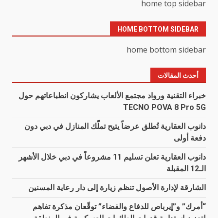
home top sidebar
HOME BOTTOM SIDEBAR
home bottom sidebar
أحدث المقالات
خبراء التقنية ورواد مجتمع الألعاب يشاركون انطباعاتهم حول
TECNO POVA 8 Pro 5G
دانوب العقارية تُطلق عرضاً يتيح تملّك المنازل في دبي دون
دفعة أولى
دانوب العقارية تعلن تسليم 11 مشروعاً في دبي خلال الأشهر
الـ12 المقبلة
الشارقة لإدارة الأصول تنظم زيارة إلى دار رعاية المسنين
“أمرك” و”إيرباص للدفاع والفضاء” توقّعان مذكرة تفاهم