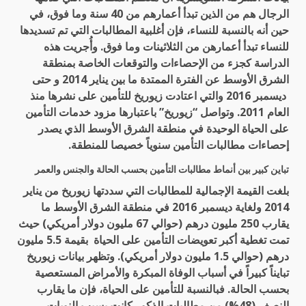
الرجال هم من الذين تبدأ أعمارهم من 40 سنة وما فوق، في
حين أنه بالنسبة للنساء، فإن أغلبية المطالبات التي تم تسديدها
للنساء تبدأ أعمارهن من الثلاثينات وما فوق. وأُجريت هذه
الدراسة كجزء من الإحصاءات والتوقعات الخاصة بمنطقة
الشرق الأوسط عن الفترة الممتدة ما بين يناير 2014 و حتى
ديسمبر 2016 والتي اعتادت زيوريخ للتأمين على نشرها منذ
العام 2011. وتواصل “زيوريخ” باعتبارها مزود خدمات التأمين
على الحياة الوحيدة في منطقة الشرق الأوسط الذي يصدر
إحصاءات مطالبات التأمين سنوياً خصيصا للمنطقة.
تباين كبير بين أنماط مطالبات التأمين بحسب الحالة والجنس والعمر
بلغت القيمة الإجمالية للمطالبات التي سددتها زيوريخ من يناير
2014 ولغاية ديسمبر 2016 في منطقة الشرق الأوسط ما
يقارب 250 مليون درهم (حوالي 67 مليون دولار أمريكي) حيث
تمت تغطية أكبر تعويضات التأمين على الحياة بقيمة 5.5 مليون
درهم (حوالي 1.5 مليون دولار أمريكي). وتظهر بيانات زيوريخ
تبايناً كبيراً في أسباب الوفاة المبكرة والأمراض المستعصية
بحسب الحالة. فبالنسبة للتأمين على الحياة، فإن ما يقارب
النصف (48%) من مطالبات الذكور كانت بسبب النوبات