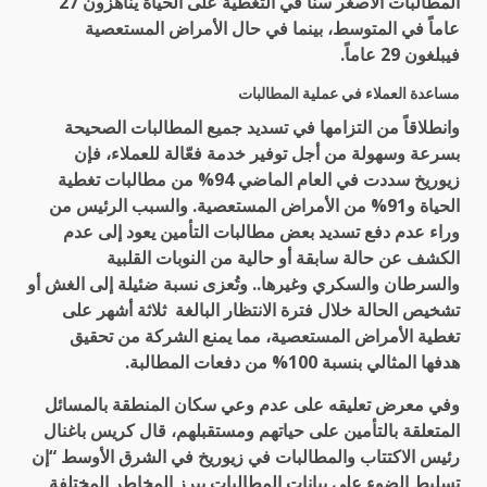
المطالبات الأصغر سناً في التغطية على الحياة يناهزون 27
عاماً في المتوسط، بينما في حال الأمراض المستعصية
فيبلغون 29 عاماً.
مساعدة العملاء في عملية المطالبات
وانطلاقاً من التزامها في تسديد جميع المطالبات الصحيحة
بسرعة وسهولة من أجل توفير خدمة فعّالة للعملاء، فإن
زيوريخ سددت في العام الماضي 94% من مطالبات تغطية
الحياة و91% من الأمراض المستعصية. والسبب الرئيس من
وراء عدم دفع تسديد بعض مطالبات التأمين يعود إلى عدم
الكشف عن حالة سابقة أو حالية من النوبات القلبية
والسرطان والسكري وغيرها.. وتُعزى نسبة ضئيلة إلى الغش أو
تشخيص الحالة خلال فترة الانتظار البالغة ثلاثة أشهر على
تغطية الأمراض المستعصية، مما يمنع الشركة من تحقيق
هدفها المثالي بنسبة 100% من دفعات المطالبة.
وفي معرض تعليقه على عدم وعي سكان المنطقة بالمسائل
المتعلقة بالتأمين على حياتهم ومستقبلهم، قال كريس باغنال
رئيس الاكتتاب والمطالبات في زيوريخ في الشرق الأوسط “إن
تسليط الضوء على بيانات المطالبات يبرز المخاطر المختلفة