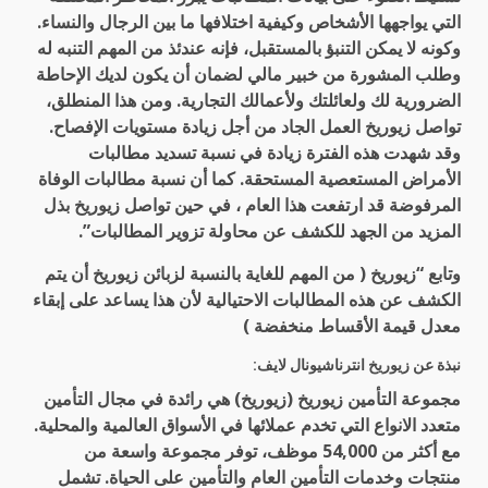
التي يواجهها الأشخاص وكيفية اختلافها ما بين الرجال والنساء.
وكونه لا يمكن التنبؤ بالمستقبل، فإنه عندئذ من المهم التنبه له
وطلب المشورة من خبير مالي لضمان أن يكون لديك الإحاطة
الضرورية لك ولعائلتك ولأعمالك التجارية. ومن هذا المنطلق،
تواصل زيوريخ العمل الجاد من أجل زيادة مستويات الإفصاح.
وقد شهدت هذه الفترة زيادة في نسبة تسديد مطالبات
الأمراض المستعصية المستحقة. كما أن نسبة مطالبات الوفاة
المرفوضة قد ارتفعت هذا العام ، في حين تواصل زيوريخ بذل
المزيد من الجهد للكشف عن محاولة تزوير المطالبات”.
وتابع “زيوريخ ( من المهم للغاية بالنسبة لزبائن زيوريخ أن يتم
الكشف عن هذه المطالبات الاحتيالية لأن هذا يساعد على إبقاء
معدل قيمة الأقساط منخفضة )
نبذة عن زيوريخ انترناشيونال لايف:
مجموعة التأمين زيوريخ (زيوريخ) هي رائدة في مجال التأمين
متعدد الانواع التي تخدم عملائها في الأسواق العالمية والمحلية.
مع أكثر من 54,000 موظف، توفر مجموعة واسعة من
منتجات وخدمات التأمين العام والتأمين على الحياة. تشمل