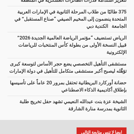
لتعزيز استدامة قدرات الطائرات العسكرية في المنطقة
375 طالبًا من طلاب المرحلة الثانوية في الإمارات العربية
المتحدة ينضمون إلى المخيم الصيفي “صناع المستقبل” في
الجامعة الكندية دبي
الرياض تستضيف “مؤتمر الرياضة العالمية الجديدة 2026”
قبيل النسخة الأولى من بطولة كأس المنتخبات للرياضات
الإلكترونية
مستشفى التأهيل التخصصي يضع حجر الأساس لتوسعة كبرى
تؤهِّله ليصبح أكبر مستشفى متكامل للتأهيل في دولة الإمارات
حضانة أوركارد البريطانية تحتفل بمرور 20 عاماً على تأسيسها
بإطلاق أكاديمية الذكاء الاصطناعي
الشيخة عزة بنت عبدالله النعيمي تشهد حفل تخريج طلبة
الثانوية بمدرسة منارة الشارقة
ايضا لا تنس متابعة التالي